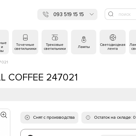
093 519 15 15
ьные
Точечные
Трековые
Светодиодная
Ла
 и
Лампы
светильники
светильники
лента
св
ры
7021
LL COFFEE 247021
Снят с производства
Остаток на складе: 0