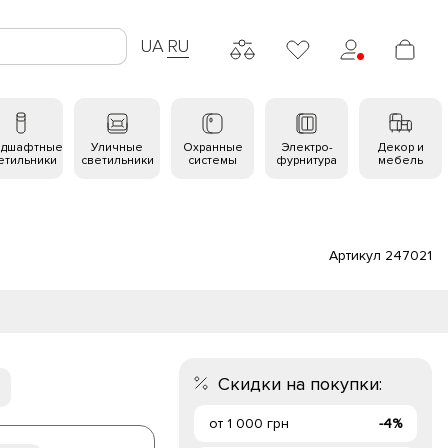
UA
RU
ндшафтные
Уличные
Охранные
Электро-
Декор и
етильники
светильники
системы
фурнитура
мебель
Артикул 247021
Скидки на покупки:
от 1 000 грн
-4%