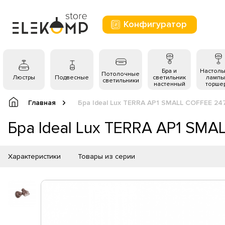
Конфигуратор
Бра и
Настол
Потолочные
Люстры
Подвесные
светильник
лампы
светильники
настенный
торше
Главная
Бра Ideal Lux TERRA AP1 SMALL COFFEE 24
Бра Ideal Lux TERRA AP1 SMA
Характеристики
Товары из серии