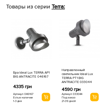
Товары из серии
Terra:
Направленный
Бра Ideal Lux TERRA AP1
светильник Ideal Lux
BIG ANTRACITE 046167
TERRA PT1 BIG
ANTRACITE 033044
4335 грн
4590 грн
Артикул 046167
Артикул 033044
Есть в наличии
Под заказ
1-3 дня
21-39 дней