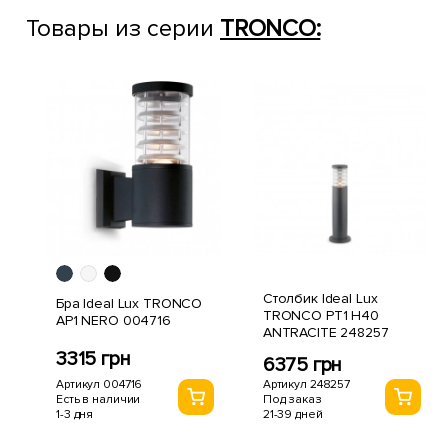
Товары из серии
TRONCO:
Столбик Ideal Lux
Бра Ideal Lux TRONCO
TRONCO PT1 H40
AP1 NERO 004716
ANTRACITE 248257
3315 грн
6375 грн
Артикул 004716
Артикул 248257
Есть в наличии
Под заказ
1-3 дня
21-39 дней