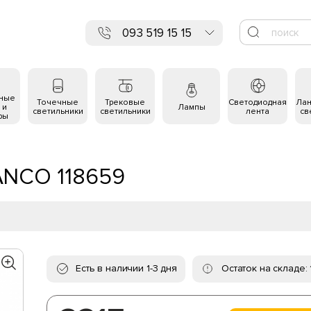
093 519 15 15
ьные
Точечные
Трековые
Светодиодная
Ла
 и
Лампы
светильники
светильники
лента
св
ры
IANCO 118659
Есть в наличии 1-3 дня
Остаток на складе: 