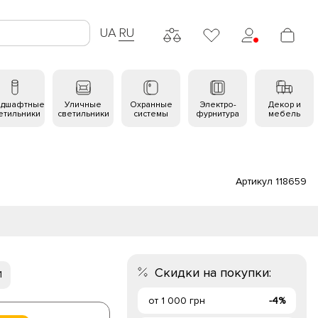
UA
RU
ндшафтные
Уличные
Охранные
Электро-
Декор и
етильники
светильники
системы
фурнитура
мебель
Артикул 118659
Скидки на покупки:
1
от 1 000 грн
-4%