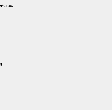
йства:
18