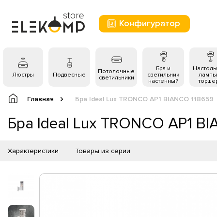
Конфигуратор
Бра и
Настол
Потолочные
Люстры
Подвесные
светильник
лампы
светильники
настенный
торше
Главная
Бра Ideal Lux TRONCO AP1 BIANCO 118659
Бра Ideal Lux TRONCO AP1 B
Характеристики
Товары из серии