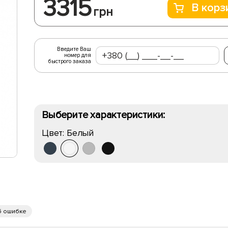
3315
В корз
грн
Введите Ваш
номер для
быстрого заказа
Выберите характеристики:
Цвет:
Белый
б ошибке