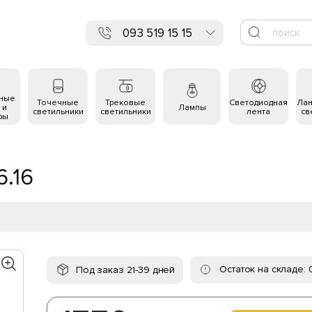
093 519 15 15
ьные
Точечные
Трековые
Светодиодная
Ла
 и
Лампы
светильники
светильники
лента
св
ры
6.16
Остаток на складе: 
Под заказ 21-39 дней