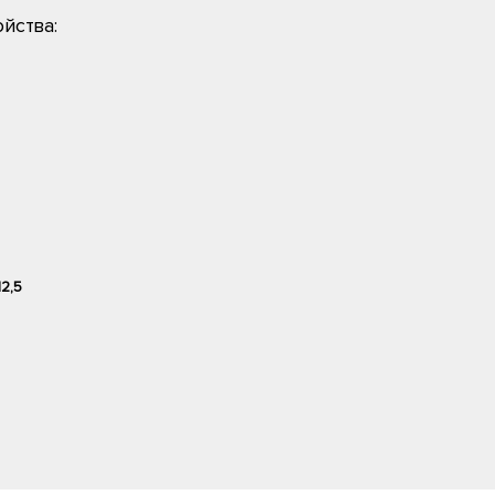
йства:
12,5