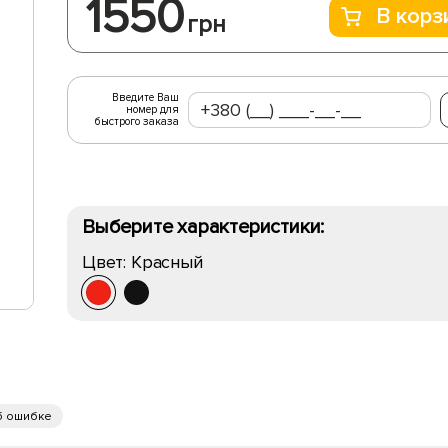
1550
В корз
грн
Введите Ваш
номер для
быстрого заказа
Выберите характеристики:
Цвет:
Красный
б ошибке