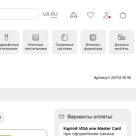
UA
RU
ндшафтные
Уличные
Охранные
Электро-
Декор и
етильники
светильники
системы
фурнитура
мебель
Артикул 26112.16.16
Варианты оплаты:
0
Картой VISA или Master Card
при оформлении заказа