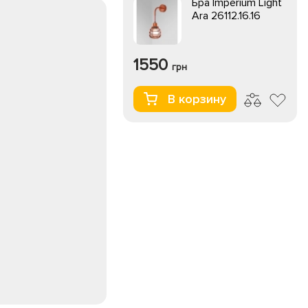
Бра Imperium Light
Ara 26112.16.16
1550
грн
В корзину