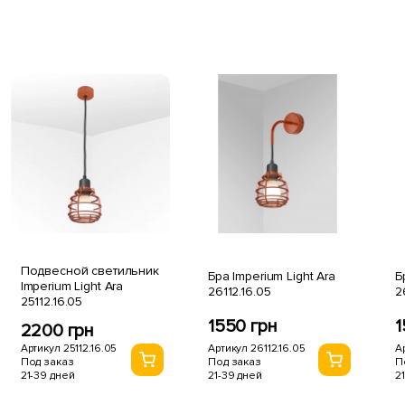
Подвесной светильник
Бра Imperium Light Ara
Б
Imperium Light Ara
26112.16.05
2
25112.16.05
1550 грн
1
2200 грн
Артикул 26112.16.05
А
Артикул 25112.16.05
Под заказ
П
Под заказ
21-39 дней
2
21-39 дней