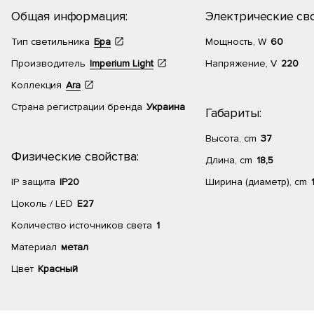
Общая информация:
Электрические сво
Тип светильника
Бра
Мощность, W
60
Производитель
Imperium Light
Напряжение, V
220
Коллекция
Ara
Страна регистрации бренда
Украина
Габариты:
Высота, cm
37
Физические свойства:
Длина, cm
18,5
IP защита
IP20
Ширина (диаметр), cm
Цоколь / LED
E27
Количество источников света
1
Материал
метал
Цвет
Красный