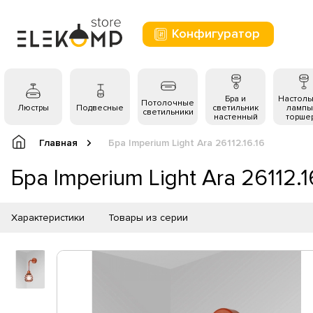
Конфигуратор
Бра и
Настол
Потолочные
Люстры
Подвесные
светильник
лампы
светильники
настенный
торше
Главная
Бра Imperium Light Ara 26112.16.16
Бра Imperium Light Ara 26112.1
Характеристики
Товары из серии