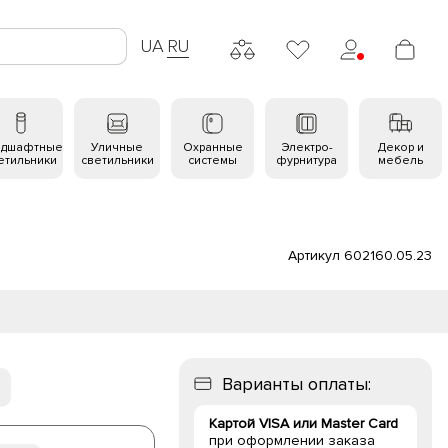
UA
RU
ндшафтные
Уличные
Охранные
Электро-
Декор и
етильники
светильники
системы
фурнитура
мебель
Артикул 602160.05.23
Варианты оплаты:
Картой VISA или Master Card
при оформлении заказа