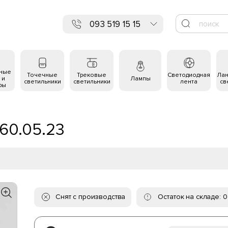
093 519 15 15
ьные
Точечные
Трековые
Светодиодная
Ла
 и
Лампы
светильники
светильники
лента
св
ры
160.05.23
Снят с производства
Остаток на складе: 0