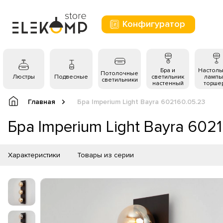
Конфигуратор
Бра и
Настол
Потолочные
Люстры
Подвесные
светильник
лампы
светильники
настенный
торше
Главная
Бра Imperium Light Bayra 602160.05.23
Бра Imperium Light Bayra 602
Характеристики
Товары из серии