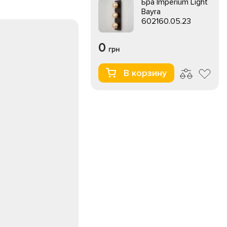
Бра Imperium Light
Bayra
602160.05.23
0
грн
В корзину