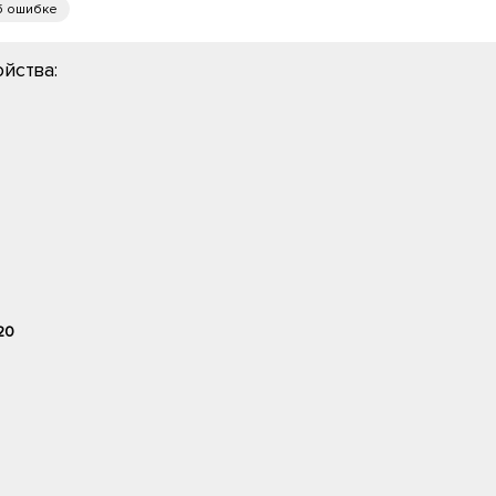
б ошибке
йства:
20