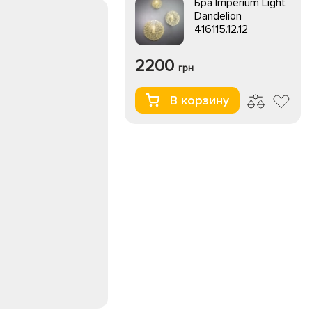
Бра Imperium Light
Dandelion
416115.12.12
2200
грн
В корзину