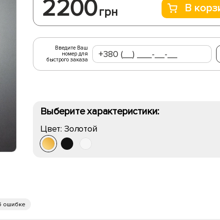
2200
В корз
грн
Введите Ваш
номер для
быстрого заказа
Выберите характеристики:
Цвет:
Золотой
б ошибке