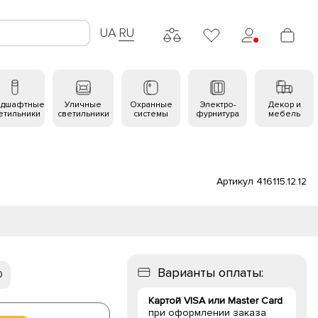
UA
RU
ндшафтные
Уличные
Охранные
Электро-
Декор и
етильники
светильники
системы
фурнитура
мебель
Артикул 416115.12.12
Варианты оплаты:
0
Картой VISA или Master Card
при оформлении заказа