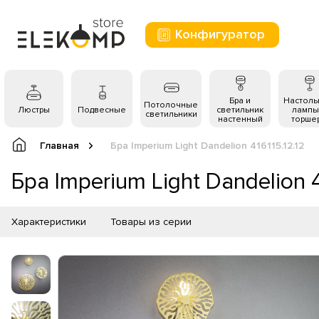
Конфигуратор
Бра и
Настол
Потолочные
Люстры
Подвесные
светильник
лампы
светильники
настенный
торше
Главная
Бра Imperium Light Dandelion 416115.12.12
Бра Imperium Light Dandelion 4
Характеристики
Товары из серии