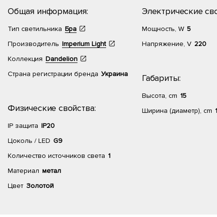
Общая информация:
Электрические сво
Тип светильника
Бра
Мощность, W
5
Производитель
Imperium Light
Напряжение, V
220
Коллекция
Dandelion
Страна регистрации бренда
Украина
Габариты:
Высота, cm
15
Физические свойства:
Ширина (диаметр), cm
IP защита
IP20
Цоколь / LED
G9
Количество источников света
1
Материал
метал
Цвет
Золотой