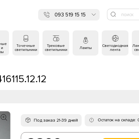
093 519 15 15
ьные
Точечные
Трековые
Светодиодная
Ла
 и
Лампы
светильники
светильники
лента
св
ры
16115.12.12
Остаток на складе: 
Под заказ 21-39 дней