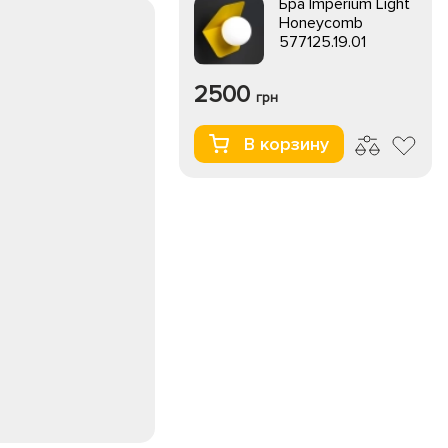
Бра Imperium Light
Honeycomb
577125.19.01
2500
грн
В корзину