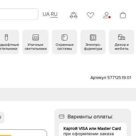
UA
RU
ндшафтные
Уличные
Охранные
Электро-
Декор и
етильники
светильники
системы
фурнитура
мебель
Артикул 577125.19.01
Варианты оплаты:
0
Картой VISA или Master Card
при оформлении заказа