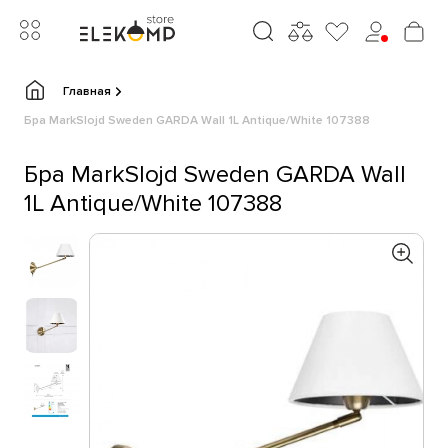
Главная
Бра MarkSlojd Sweden GARDA Wall 1L Antique/White 107388
Бра MarkSlojd Sweden GARDA Wall
1L Antique/White 107388