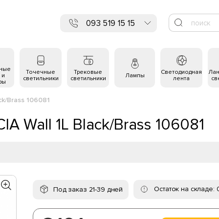
093 519 15 15
ьные
Точечные
Трековые
Светодиодная
Ла
 и
Лампы
светильники
светильники
лента
св
ры
ck/Brass 106081
A Wall 1L Black/Brass 106081
Остаток на складе: 
Под заказ 21-39 дней