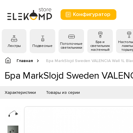
Конфигуратор
Бра и
Настол
Потолочные
Люстры
Подвесные
светильник
лампы
светильники
настенный
торше
Главная
Бра MarkSlojd Sweden VALENCIA Wall 1L Bla
Бра MarkSlojd Sweden VALENCI
Характеристики
Товары из серии