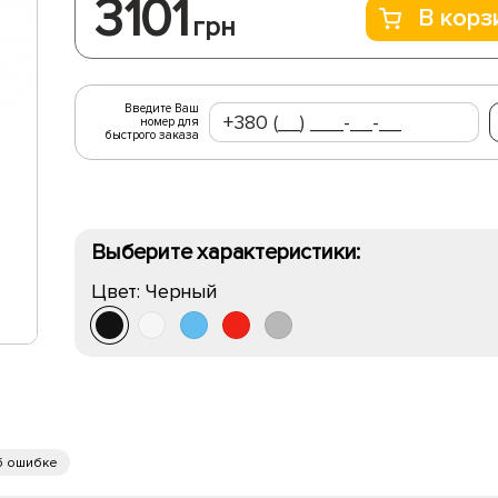
3101
В корз
грн
Введите Ваш
номер для
быстрого заказа
Выберите характеристики:
Цвет:
Черный
б ошибке