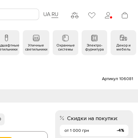
UA
RU
ндшафтные
Уличные
Охранные
Электро-
Декор и
етильники
светильники
системы
фурнитура
мебель
Артикул 106081
Скидки на покупки:
0
от 1 000 грн
-4%