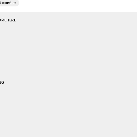
б ошибке
йства:
36