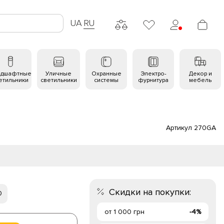
UA
RU
ндшафтные
Уличные
Охранные
Электро-
Декор и
етильники
светильники
системы
фурнитура
мебель
Артикул 270GA
Скидки на покупки:
0
от 1 000 грн
-4%