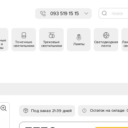
093 519 15 15
ьные
Точечные
Трековые
Светодиодная
Ла
 и
Лампы
светильники
светильники
лента
св
ры
Остаток на складе: 
Под заказ 21-39 дней