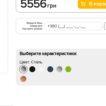
5556
В корз
грн
Введите Ваш
номер для
быстрого заказа
Выберите характеристики:
Цвет:
Сталь