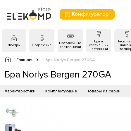
Конфигуратор
Бра и
Настол
Потолочные
Люстры
Подвесные
светильник
лампы
светильники
настенный
торше
Главная
Бра Norlys Bergen 270GA
Бра Norlys Bergen 270GA
Характеристики
Комплектующие
Товары из серии