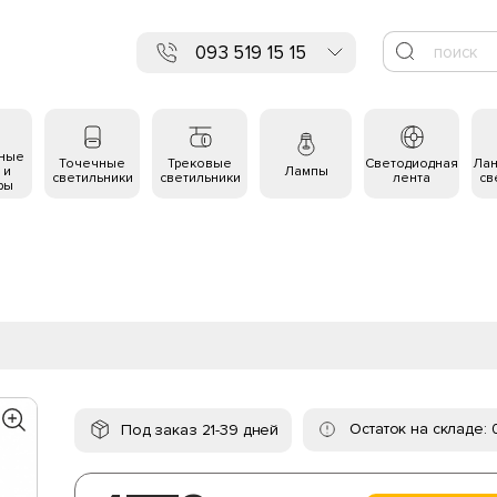
093 519 15 15
ьные
Точечные
Трековые
Светодиодная
Ла
 и
Лампы
светильники
светильники
лента
св
ры
Остаток на складе: 
Под заказ 21-39 дней