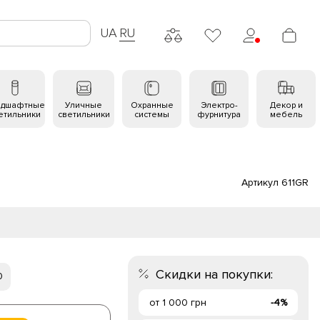
UA
RU
ндшафтные
Уличные
Охранные
Электро-
Декор и
етильники
светильники
системы
фурнитура
мебель
Артикул 611GR
Скидки на покупки:
0
от 1 000 грн
-4%