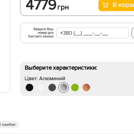
4779
В корз
грн
Введите Ваш
номер для
быстрого заказа
Выберите характеристики:
Цвет:
Алюминий
б ошибке