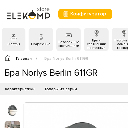
Конфигуратор
Бра и
Настол
Потолочные
Люстры
Подвесные
светильник
лампы
светильники
настенный
торше
Главная
Бра Norlys Berlin 611GR
Бра Norlys Berlin 611GR
Характеристики
Товары из серии