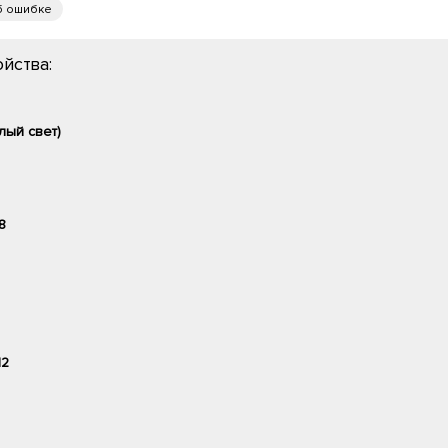
б ошибке
йства:
лый свет)
8
12