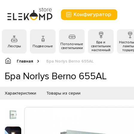
Конфигуратор
Бра и
Настол
Потолочные
Люстры
Подвесные
светильник
лампы
светильники
настенный
торше
Главная
Бра Norlys Berno 655AL
Бра Norlys Berno 655AL
Характеристики
Товары из серии