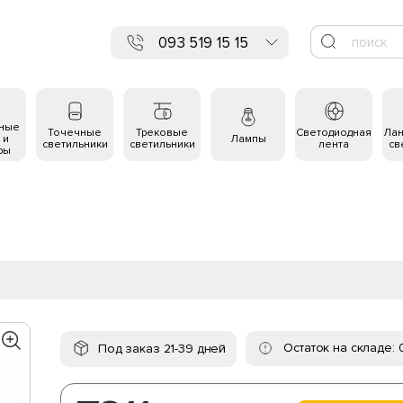
093 519 15 15
ьные
Точечные
Трековые
Светодиодная
Ла
 и
Лампы
светильники
светильники
лента
св
ры
Остаток на складе: 
Под заказ 21-39 дней