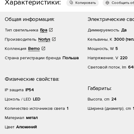
Характеристики:
Копировать
Сообщить о
Общая информация:
Электрические сво
Тип светильника
Бра
Диммируемость
Да
Производитель
Norlys
Кельвины, К
3000 (теп
Коллекция
Berno
Мощность, W
5
Страна регистрации бренда
Польша
Напряжение, V
220
Световой поток, lm
64
Физические свойства:
Габариты:
IP защита
IP54
Цоколь / LED
LED
Высота, cm
24
Количество источников света
1
Ширина (диаметр), cm
Материал
метал
Цвет
Алюминий