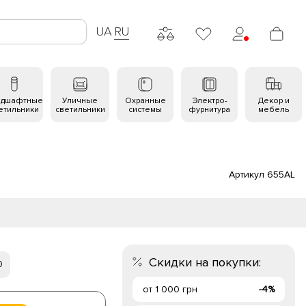
UA
RU
ндшафтные
Уличные
Охранные
Электро-
Декор и
етильники
светильники
системы
фурнитура
мебель
Артикул 655AL
Скидки на покупки:
0
от 1 000 грн
-4%