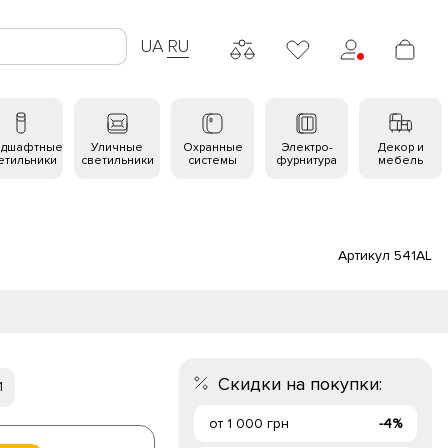
UA
RU
ндшафтные
Уличные
Охранные
Электро-
Декор и
етильники
светильники
системы
фурнитура
мебель
Артикул 541AL
Скидки на покупки:
1
от 1 000 грн
-4%