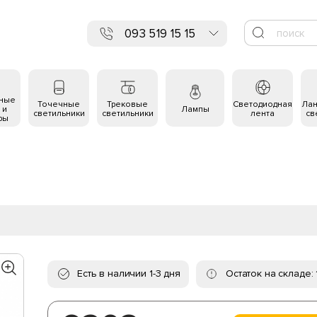
093 519 15 15
ьные
Точечные
Трековые
Светодиодная
Ла
 и
Лампы
светильники
светильники
лента
св
ры
Есть в наличии 1-3 дня
Остаток на складе: 