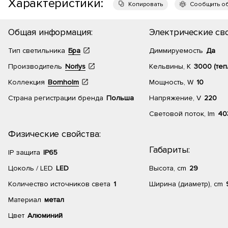
Характеристики:
Копировать
Сообщить о
Общая информация:
Электрические сво
Тип светильника
Бра
Диммируемость
Да
Производитель
Norlys
Кельвины, К
3000 (теп
Коллекция
Bornholm
Мощность, W
10
Страна регистрации бренда
Польша
Напряжение, V
220
Световой поток, lm
40
Физические свойства:
Габариты:
IP защита
IP65
Цоколь / LED
LED
Высота, cm
29
Количество источников света
1
Ширина (диаметр), cm
Материал
метал
Цвет
Алюминий