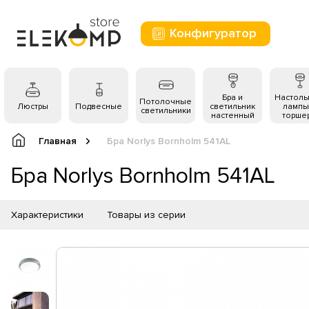
Конфигуратор
Бра и
Настол
Потолочные
Люстры
Подвесные
светильник
лампы
светильники
настенный
торше
Главная
Бра Norlys Bornholm 541AL
Бра Norlys Bornholm 541AL
Характеристики
Товары из серии