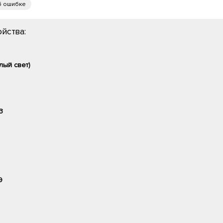
б ошибке
йства:
лый свет)
3
9