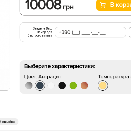
10008
В корз
грн
Введите Ваш
номер для
быстрого заказа
Выберите характеристики:
Цвет:
Антрацит
Температура 
б ошибке