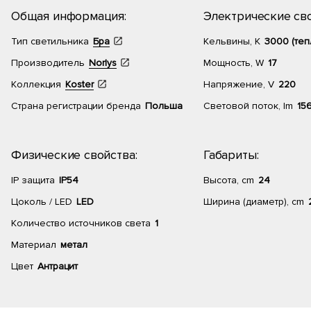
Общая информация:
Электрические сво
Тип светильника
Бра
Кельвины, К
3000 (теп
Производитель
Norlys
Мощность, W
17
Коллекция
Koster
Напряжение, V
220
Страна регистрации бренда
Польша
Световой поток, lm
15
Физические свойства:
Габариты:
IP защита
IP54
Высота, cm
24
Цоколь / LED
LED
Ширина (диаметр), cm
Количество источников света
1
Материал
метал
Цвет
Антрацит