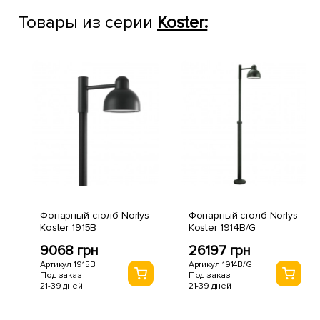
Товары из серии
Koster:
Фонарный столб Norlys
Фонарный столб Norlys
Koster 1915B
Koster 1914B/G
9068 грн
26197 грн
Артикул 1915B
Артикул 1914B/G
Под заказ
Под заказ
21-39 дней
21-39 дней