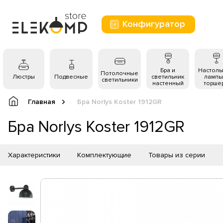
Конфигуратор
Бра и
Настол
Потолочные
Люстры
Подвесные
светильник
лампы
светильники
настенный
торше
Главная
Бра Norlys Koster 1912GR
Бра Norlys Koster 1912GR
Характеристики
Комплектующие
Товары из серии