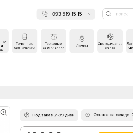
093 519 15 15
ьные
Точечные
Трековые
Светодиодная
Ла
 и
Лампы
светильники
светильники
лента
св
ры
Остаток на складе: 
Под заказ 21-39 дней