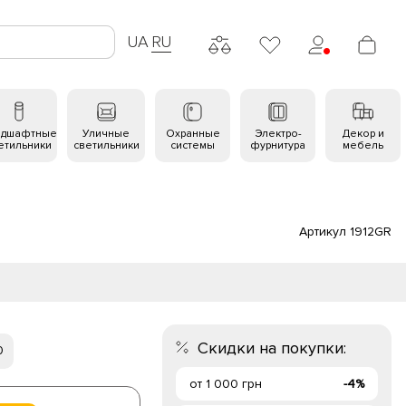
UA
RU
ндшафтные
Уличные
Охранные
Электро-
Декор и
етильники
светильники
системы
фурнитура
мебель
Артикул 1912GR
Скидки на покупки:
0
от 1 000 грн
-4%