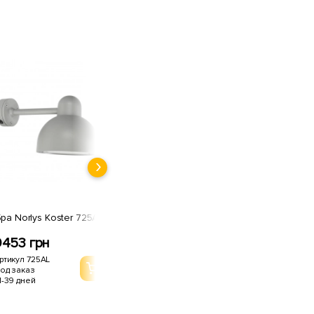
Фонарный столб Norlys
Бра Norlys Koster 725AL
Koster 1913W
9453 грн
9063 грн
ртикул 725AL
Артикул 1913W
од заказ
Под заказ
1-39 дней
21-39 дней