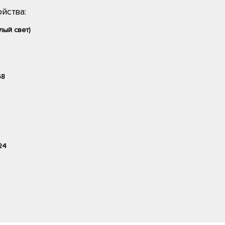
йства:
лый свет)
68
24