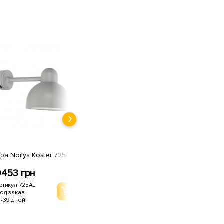
Фонарный столб Norlys
Бра Norlys Koster 725AL
Koster 1913W
9453 грн
9063 грн
ртикул 725AL
Артикул 1913W
од заказ
Под заказ
1-39 дней
21-39 дней