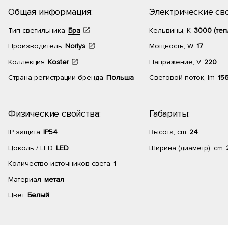
Общая информация:
Электрические сво
Тип светильника
Бра
Кельвины, К
3000 (теп
Производитель
Norlys
Мощность, W
17
Коллекция
Koster
Напряжение, V
220
Страна регистрации бренда
Польша
Световой поток, lm
15
Физические свойства:
Габариты:
IP защита
IP54
Высота, cm
24
Цоколь / LED
LED
Ширина (диаметр), cm
Количество источников света
1
Материал
метал
Цвет
Белый