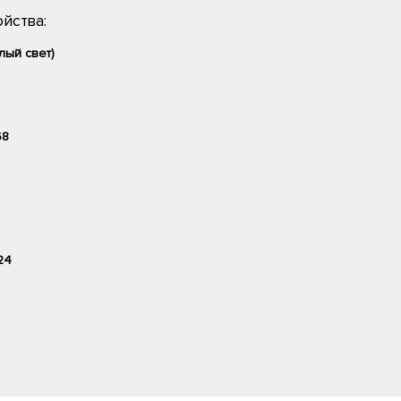
йства:
лый свет)
68
24