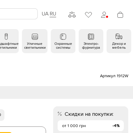
UA
RU
ндшафтные
Уличные
Охранные
Электро-
Декор и
етильники
светильники
системы
фурнитура
мебель
Артикул 1912W
Скидки на покупки:
0
от 1 000 грн
-4%