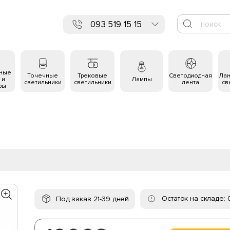
093 519 15 15
ьные
Точечные
Трековые
Светодиодная
Ла
 и
Лампы
светильники
светильники
лента
св
ры
Остаток на складе: 
Под заказ 21-39 дней