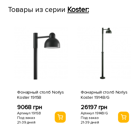
Товары из серии
Koster:
Фонарный столб Norlys
Фонарный столб Norlys
Koster 1915B
Koster 1914B/G
9068 грн
26197 грн
Артикул 1915B
Артикул 1914B/G
Под заказ
Под заказ
21-39 дней
21-39 дней