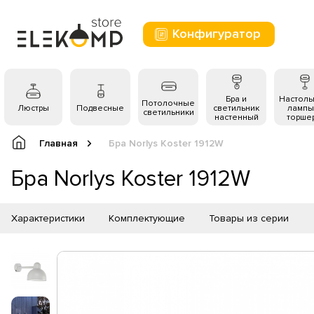
Конфигуратор
Бра и
Настол
Потолочные
Люстры
Подвесные
светильник
лампы
светильники
настенный
торше
Главная
Бра Norlys Koster 1912W
Бра Norlys Koster 1912W
Характеристики
Комплектующие
Товары из серии