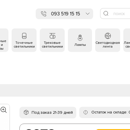
093 519 15 15
ьные
Точечные
Трековые
Светодиодная
Ла
 и
Лампы
светильники
светильники
лента
св
ры
Остаток на складе: 
Под заказ 21-39 дней