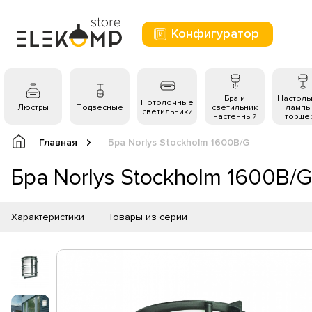
Конфигуратор
Бра и
Настол
Потолочные
Люстры
Подвесные
светильник
лампы
светильники
настенный
торше
Главная
Бра Norlys Stockholm 1600B/G
Бра Norlys Stockholm 1600B/G
Характеристики
Товары из серии