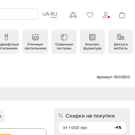
UA
RU
ндшафтные
Уличные
Охранные
Электро-
Декор и
етильники
светильники
системы
фурнитура
мебель
Артикул 1600B/G
Скидки на покупки:
0
от 1 000 грн
-4%