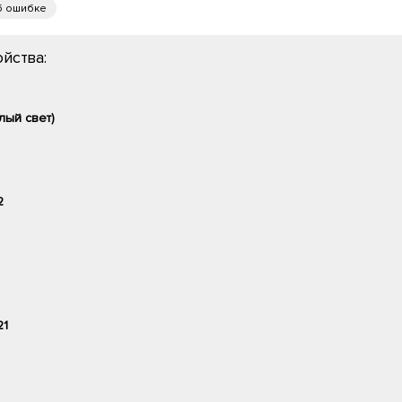
б ошибке
йства:
лый свет)
2
21