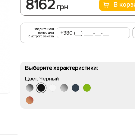
8162
В корз
грн
Введите Ваш
номер для
быстрого заказа
Выберите характеристики:
Цвет:
Черный