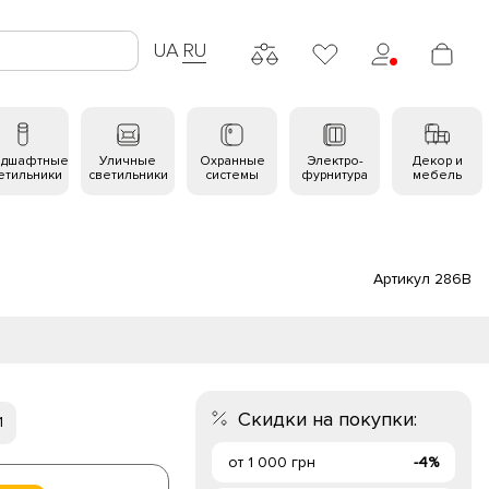
UA
RU
ндшафтные
Уличные
Охранные
Электро-
Декор и
етильники
светильники
системы
фурнитура
мебель
Артикул 286B
Скидки на покупки:
1
от 1 000 грн
-4%