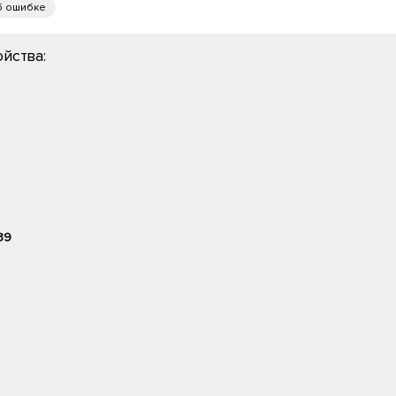
б ошибке
йства:
39