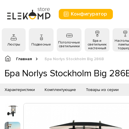
Конфигуратор
Бра и
Настол
Потолочные
Люстры
Подвесные
светильник
лампы
светильники
настенный
торше
Главная
Бра Norlys Stockholm Big 286B
Бра Norlys Stockholm Big 286
Характеристики
Комплектующие
Товары из серии