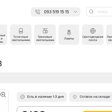
093 519 15 15
ьные
Точечные
Трековые
Светодиодная
Ла
 и
Лампы
светильники
светильники
лента
св
ры
B
Есть в наличии 1-3 дня
Остаток на складе: 