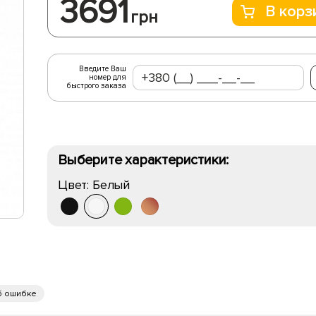
3691
В корз
грн
Введите Ваш
номер для
быстрого заказа
Выберите характеристики:
Цвет:
Белый
б ошибке