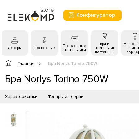
Конфигуратор
Бра и
Настол
Потолочные
Люстры
Подвесные
светильник
лампы
светильники
настенный
торше
Главная
Бра Norlys Torino 750W
Бра Norlys Torino 750W
Характеристики
Товары из серии