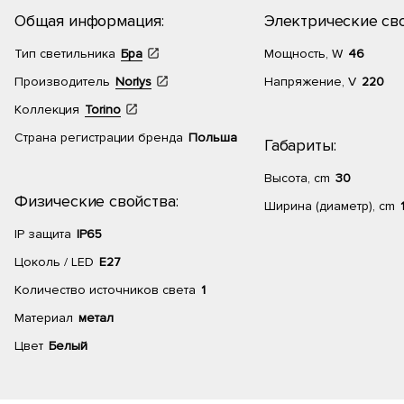
Общая информация:
Электрические сво
Тип светильника
Бра
Мощность, W
46
Производитель
Norlys
Напряжение, V
220
Коллекция
Torino
Страна регистрации бренда
Польша
Габариты:
Высота, cm
30
Физические свойства:
Ширина (диаметр), cm
IP защита
IP65
Цоколь / LED
E27
Количество источников света
1
Материал
метал
Цвет
Белый