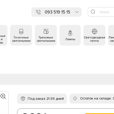
093 519 15 15
ьные
Точечные
Трековые
Светодиодная
Ла
 и
Лампы
светильники
светильники
лента
св
ры
Остаток на складе: 
Под заказ 21-39 дней