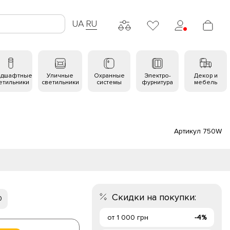
UA
RU
ндшафтные
Уличные
Охранные
Электро-
Декор и
етильники
светильники
системы
фурнитура
мебель
Артикул 750W
Скидки на покупки:
0
от 1 000 грн
-4%