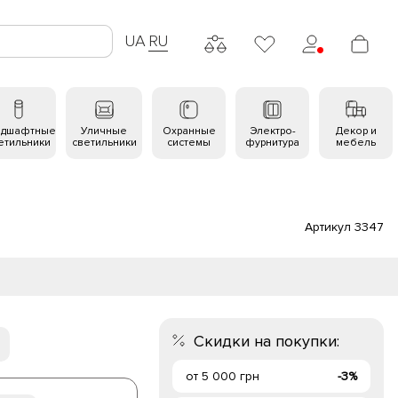
UA
RU
ндшафтные
Уличные
Охранные
Электро-
Декор и
етильники
светильники
системы
фурнитура
мебель
Артикул 3347
Скидки на покупки:
от 5 000 грн
-3%