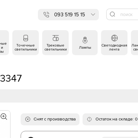
093 519 15 15
ьные
Точечные
Трековые
Светодиодная
Ла
 и
Лампы
светильники
светильники
лента
св
ры
 3347
Снят с производства
Остаток на складе: 0