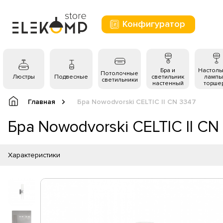
Конфигуратор
Бра и
Настол
Потолочные
Люстры
Подвесные
светильник
лампы
светильники
настенный
торше
Главная
Бра Nowodvorski CELTIC II CN 3347
Бра Nowodvorski CELTIC II CN
Характеристики