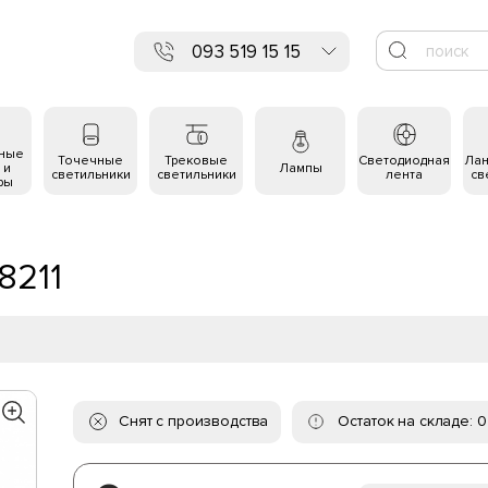
093 519 15 15
ьные
Точечные
Трековые
Светодиодная
Ла
 и
Лампы
светильники
светильники
лента
св
ры
8211
Снят с производства
Остаток на складе: 0