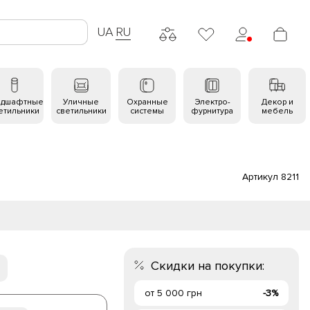
UA
RU
ндшафтные
Уличные
Охранные
Электро-
Декор и
етильники
светильники
системы
фурнитура
мебель
Артикул 8211
Скидки на покупки:
от 5 000 грн
-3%