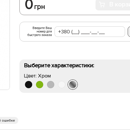
0
В корз
грн
Введите Ваш
номер для
быстрого заказа
Выберите характеристики:
Цвет:
Хром
б ошибке