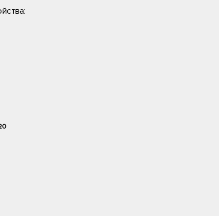
йства:
20