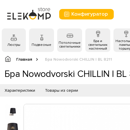
Конфигуратор
Бра и
Настол
Потолочные
Люстры
Подвесные
светильник
лампы
светильники
настенный
торше
Главная
Бра Nowodvorski CHILLIN I BL 8211
Бра Nowodvorski CHILLIN I BL 
Характеристики
Товары из серии