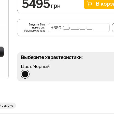
5495
В корз
грн
Введите Ваш
номер для
быстрого заказа
Выберите характеристики:
Цвет:
Черный
б ошибке