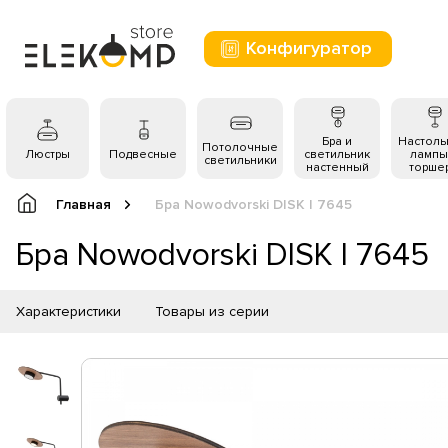
Конфигуратор
Бра и
Настол
Потолочные
Люстры
Подвесные
светильник
лампы
светильники
настенный
торше
Главная
Бра Nowodvorski DISK I 7645
Бра Nowodvorski DISK I 7645
Характеристики
Товары из серии