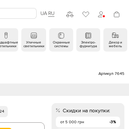
UA
RU
ндшафтные
Уличные
Охранные
Электро-
Декор и
етильники
светильники
системы
фурнитура
мебель
Артикул 7645
Скидки на покупки:
 24
от 5 000 грн
-3%