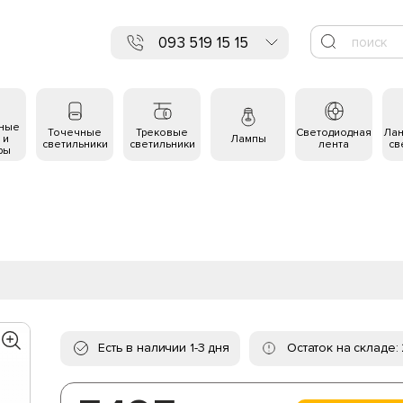
093 519 15 15
ьные
Точечные
Трековые
Светодиодная
Ла
 и
Лампы
светильники
светильники
лента
св
ры
Есть в наличии 1-3 дня
Остаток на складе: