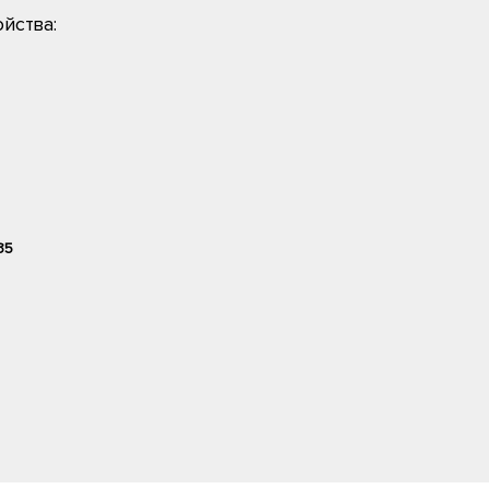
йства:
35