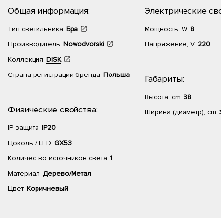
Общая информация:
Электрические сво
Тип светильника
Бра
Мощность, W
8
Производитель
Nowodvorski
Напряжение, V
220
Коллекция
DISK
Страна регистрации бренда
Польша
Габариты:
Высота, cm
38
Физические свойства:
Ширина (диаметр), cm
IP защита
IP20
Цоколь / LED
GX53
Количество источников света
1
Материал
Дерево/Метал
Цвет
Коричневый