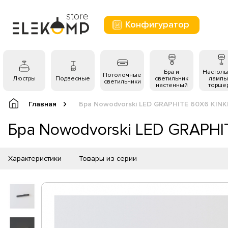
Конфигуратор
Бра и
Настол
Потолочные
Люстры
Подвесные
светильник
лампы
светильники
настенный
торше
Главная
Бра Nowodvorski LED GRAPHITE 60X6 KINK
Бра Nowodvorski LED GRAPHI
Характеристики
Товары из серии