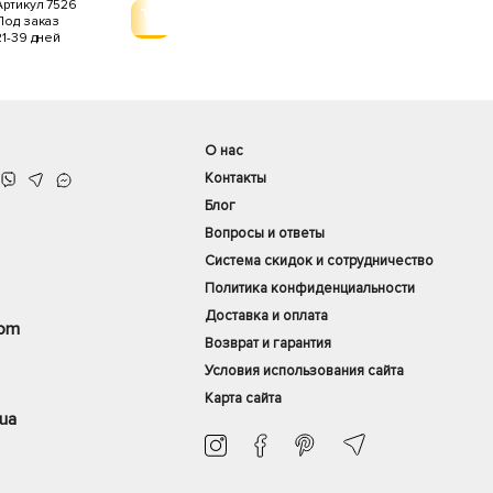
Артикул 7546
Артикул 7526
Артик
Есть в наличии
Под заказ
Под з
1-3 дня
21-39 дней
21-39
О нас
Контакты
Блог
Вопросы и ответы
Система скидок и сотрудничество
Политика конфиденциальности
Доставка и оплата
com
Возврат и гарантия
Условия использования сайта
Карта сайта
ua