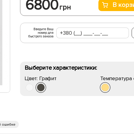
6800
В корз
грн
Введите Ваш
номер для
быстрого заказа
Выберите характеристики:
Цвет:
Графит
Температура 
б ошибке