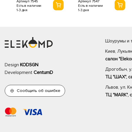
Артикул 7547
Артикул 7545
Есть в наличии
Есть в наличии
1-3 дня
1-3 дня
Шоурумы и т
Киев, Лукьян
салон "Eleko
Design
KODSGN
Дрогобыч, ул
Development
CentumD
ТЦ "ШАХ", са
Львов, ул. К
Сообщить об ошибке
ТЦ "MARK", с