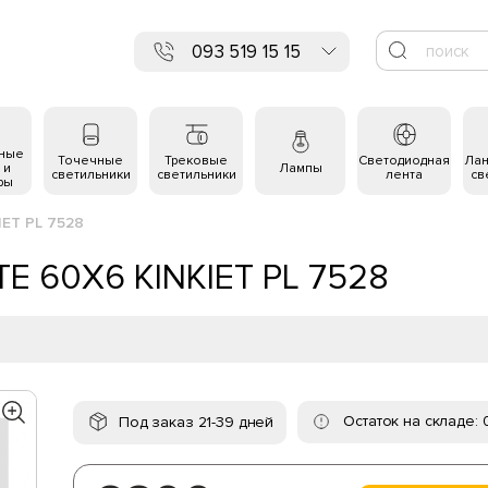
093 519 15 15
ьные
Точечные
Трековые
Светодиодная
Ла
 и
Лампы
светильники
светильники
лента
св
ры
IET PL 7528
TE 60X6 KINKIET PL 7528
Остаток на складе: 
Под заказ 21-39 дней