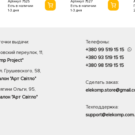
Артикул 7525
Артикул 7527
Есть в наличии
Есть в наличии
1-3 дня
1-3 дня
очки выдачи:
Телефоны:
+380 99 519 15 15
овский переулок, 11,
+380 93 519 15 15
mp Project"
+380 98 519 15 15
. Грушевского, 58,
лон "Арт Світло"
Сделать заказ:
нягини Ольги, 95,
elekomp.store@gmail.
алон "Арт Світло"
Техподдержка:
support@elekomp.com.