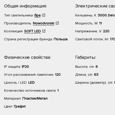
Общая информация:
Электрические сво
Тип светильника
Бра
Кельвины, К
3000 (теп
Производитель
Nowodvorski
Мощность, W
11
Коллекция
SOFT LED
Напряжение, V
220
Страна регистрации бренда
Польша
Световой поток, lm
17
Физические свойства:
Габариты:
IP защита
IP20
Высота, cm
6
Угол рассеивания лампочки
120
Длина, cm
63
Цоколь / LED
LED
Ширина (диаметр), cm
Количество источников света
1
Материал
Пластик/Метал
Цвет
Графит