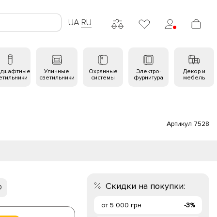
UA
RU
ндшафтные
Уличные
Охранные
Электро-
Декор и
етильники
светильники
системы
фурнитура
мебель
Артикул 7528
Скидки на покупки:
0
от 5 000 грн
-3%