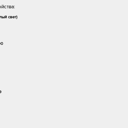
йства:
лый свет)
00
9