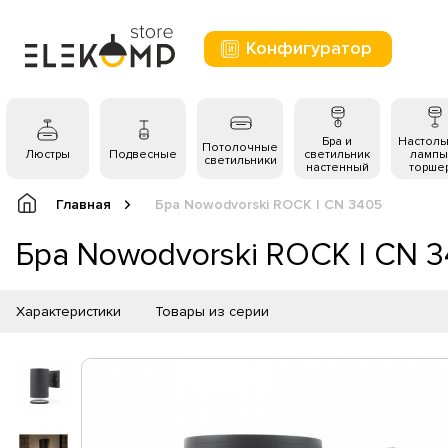
Конфигуратор
Бра и
Настол
Потолочные
Люстры
Подвесные
светильник
лампы
светильники
настенный
торше
Главная
Бра Nowodvorski ROCK I CN 3405
Бра Nowodvorski ROCK I CN 
Характеристики
Товары из серии