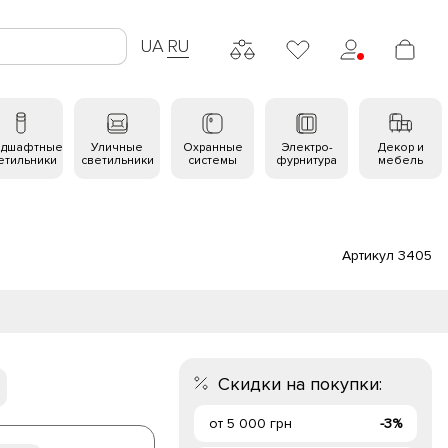
UA
RU
ндшафтные
Уличные
Охранные
Электро-
Декор и
етильники
светильники
системы
фурнитура
мебель
Артикул 3405
Скидки на покупки:
от 5 000 грн
-3%