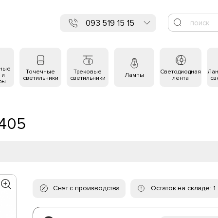
093 519 15 15
ьные
Точечные
Трековые
Светодиодная
Ла
 и
Лампы
светильники
светильники
лента
св
ры
3405
Снят с производства
Остаток на складе: 1