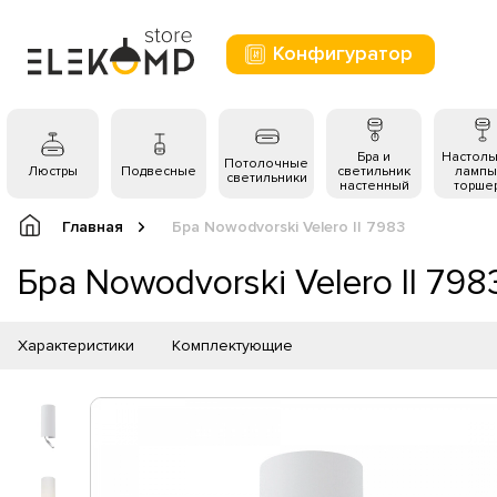
Конфигуратор
Бра и
Настол
Потолочные
Люстры
Подвесные
светильник
лампы
светильники
настенный
торше
Главная
Бра Nowodvorski Velero II 7983
Бра Nowodvorski Velero II 798
Характеристики
Комплектующие