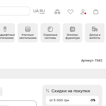
UA
RU
ндшафтные
Уличные
Охранные
Электро-
Декор и
етильники
светильники
системы
фурнитура
мебель
Артикул 7983
Скидки на покупки:
от 5 000 грн
-3%