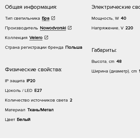
Общая информация:
Электрические сво
Тип светильника
Бра
Мощность, W
40
Производитель
Nowodvorski
Напряжение, V
220
Коллекция
Velero
Страна регистрации бренда
Польша
Габариты:
Высота, cm
48
Физические свойства:
Ширина (диаметр), cm
IP защита
IP20
Цоколь / LED
E27
Количество источников света
2
Материал
Ткань/Метал
Цвет
Белый