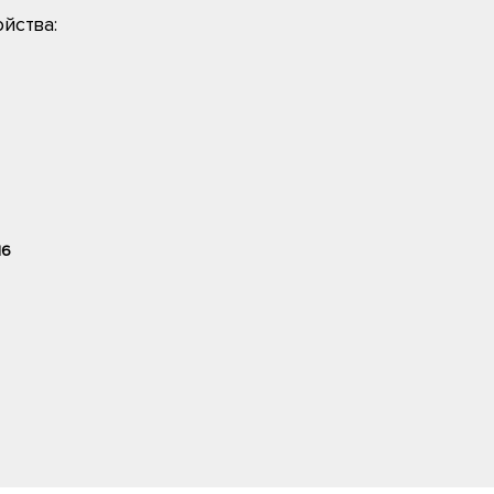
йства:
16