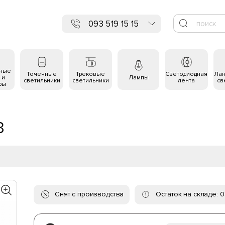
093 519 15 15
ьные
Точечные
Трековые
Светодиодная
Ла
 и
Лампы
светильники
светильники
лента
св
ры
3
Снят с производства
Остаток на складе: 0