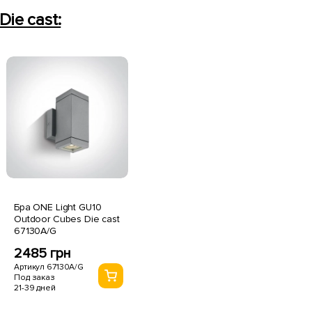
ie cast:
Бра ONE Light GU10
Outdoor Cubes Die cast
67130A/G
2485 грн
Артикул 67130A/G
Под заказ
21-39 дней