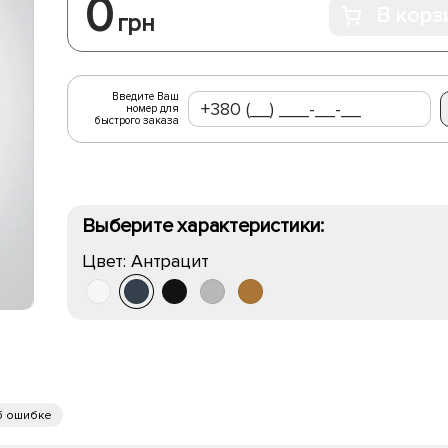
0
В корз
грн
Введите Ваш
номер для
быстрого заказа
Выберите характеристики:
Цвет:
Антрацит
б ошибке