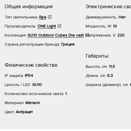
Общая информация:
Электрические сво
Тип светильника
Бра
Диммируемость
Нет
Производитель
ONE Light
Мощность, W
10
Коллекция
GU10 Outdoor Cubes Die cast
Напряжение, V
220
Страна регистрации бренда
Греция
Габариты:
Физические свойства:
Высота, cm
11,5
IP защита
IP54
Длина, cm
6,3
Цоколь / LED
GU10
Ширина (диаметр), cm
Количество источников света
1
Материал
Металл
Цвет
Антрацит