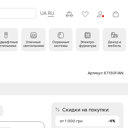
UA
RU
ндшафтные
Уличные
Охранные
Электро-
Декор и
етильники
светильники
системы
фурнитура
мебель
Артикул 67130F/AN
Скидки на покупки:
от 1 000 грн
-4%