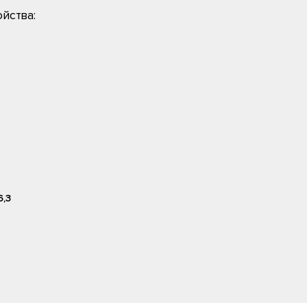
йства:
6,3