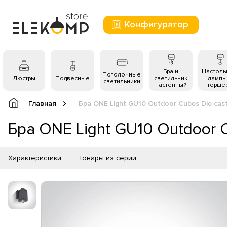
Конфигуратор
Бра и
Настол
Потолочные
Люстры
Подвесные
светильник
лампы
светильники
настенный
торше
Главная
Бра ONE Light GU10 Outdoor Cubes Die cas
Бра ONE Light GU10 Outdoor 
Характеристики
Товары из серии