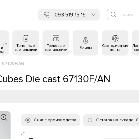
093 519 15 15
ьные
Точечные
Трековые
Светодиодная
Ла
 и
Лампы
светильники
светильники
лента
св
ры
t 67130F/AN
Cubes Die cast 67130F/AN
Снят с производства
Остаток на складе: 0