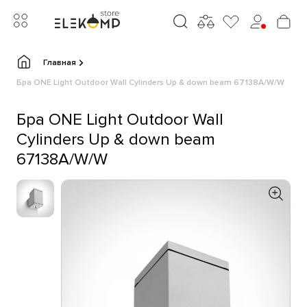
Главная
Бра ONE Light Outdoor Wall Cylinders Up & down beam 67138A/W/W
Бра ONE Light Outdoor Wall
Cylinders Up & down beam
67138A/W/W