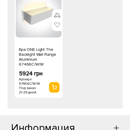
Бра ONE Light The
Backlight Wall Range
Aluminium
67466C/W/W
5924 грн
Артикул
67466C/W/W
Под заказ
21-39 дней
Информация