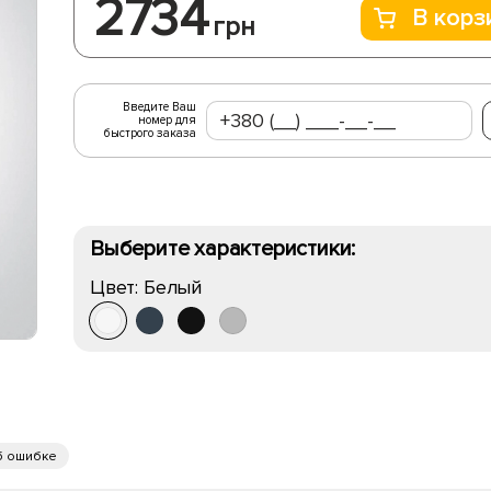
2734
В корз
грн
Введите Ваш
номер для
быстрого заказа
Выберите характеристики:
Цвет:
Белый
б ошибке