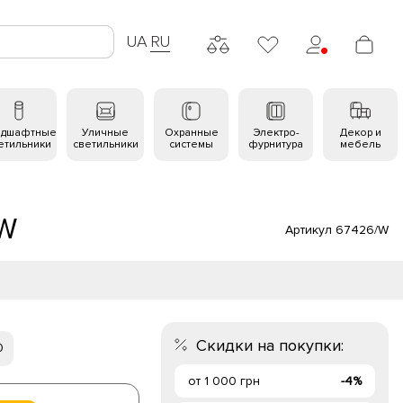
UA
RU
ндшафтные
Уличные
Охранные
Электро-
Декор и
етильники
светильники
системы
фурнитура
мебель
/W
Артикул 67426/W
Скидки на покупки:
0
от 1 000 грн
-4%