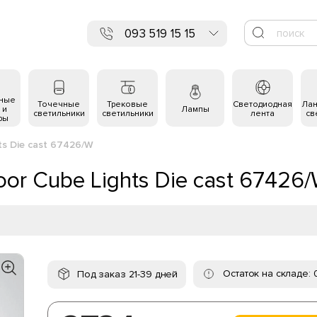
093 519 15 15
ьные
Точечные
Трековые
Светодиодная
Ла
 и
Лампы
светильники
светильники
лента
св
ры
ts Die cast 67426/W
or Cube Lights Die cast 67426
Остаток на складе: 
Под заказ 21-39 дней