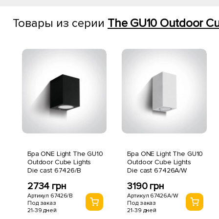
Товары из серии
The GU10 Outdoor Cub
Бра ONE Light The GU10
Бра ONE Light The GU10
Outdoor Cube Lights
Outdoor Cube Lights
Die cast 67426/B
Die cast 67426A/W
2734 грн
3190 грн
Артикул 67426/B
Артикул 67426A/W
Под заказ
Под заказ
21-39 дней
21-39 дней