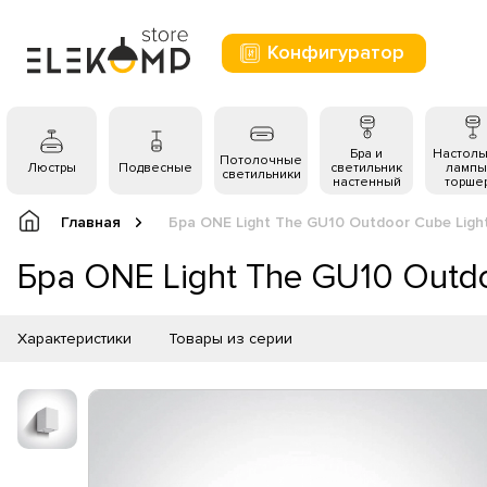
Конфигуратор
Бра и
Настол
Потолочные
Люстры
Подвесные
светильник
лампы
светильники
настенный
торше
Главная
Бра ONE Light The GU10 Outdoor Cube Ligh
Бра ONE Light The GU10 Outdo
Характеристики
Товары из серии