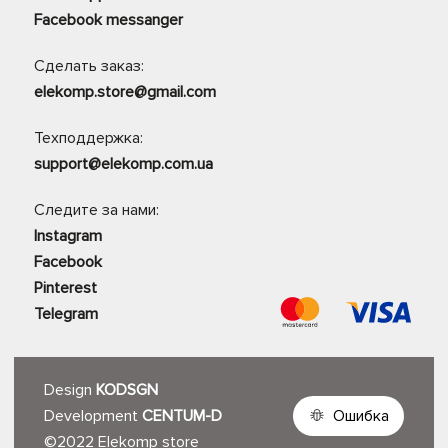
Facebook messanger
Сделать заказ:
elekomp.store@gmail.com
Техподдержка:
support@elekomp.com.ua
Следите за нами:
Instagram
Facebook
Pinterest
Telegram
Design
KODSGN
Development
CENTUM-D
Ошибка
©2022 Elekomp store