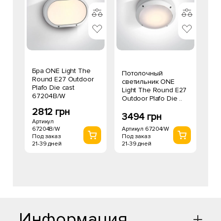
Бра ONE Light The
Потолочный
Round E27 Outdoor
светильник ONE
Plafo Die cast
Light The Round E27
67204B/W
Outdoor Plafo Die ..
2812 грн
3494 грн
Артикул
67204B/W
Артикул 67204/W
Под заказ
Под заказ
21-39 дней
21-39 дней
Информация