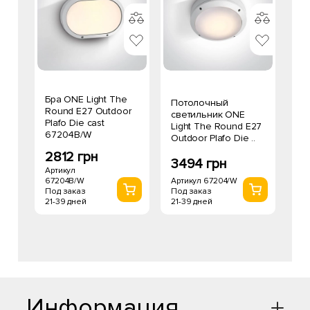
Бра ONE Light The
Потолочный
Round E27 Outdoor
светильник ONE
Plafo Die cast
Light The Round E27
67204B/W
Outdoor Plafo Die ..
2812 грн
3494 грн
Артикул
67204B/W
Артикул 67204/W
Под заказ
Под заказ
21-39 дней
21-39 дней
Информация