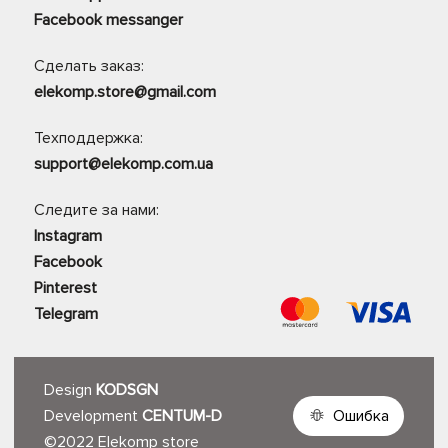
Facebook messanger
Сделать заказ:
elekomp.store@gmail.com
Техподдержка:
support@elekomp.com.ua
Следите за нами:
Instagram
Facebook
Pinterest
Telegram
Design
KODSGN
Development
CENTUM-D
Ошибка
©2022 Elekomp store