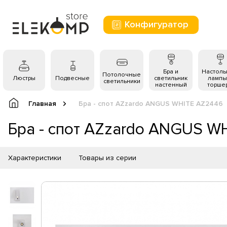
Конфигуратор
Бра и
Настол
Потолочные
Люстры
Подвесные
светильник
лампы
светильники
настенный
торше
Главная
Бра - спот AZzardo ANGUS WHITE AZ2446
Бра - спот AZzardo ANGUS W
Характеристики
Товары из серии