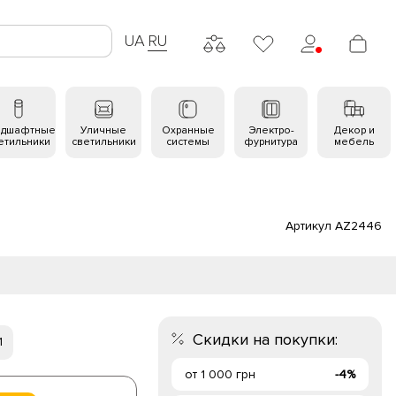
UA
RU
ндшафтные
Уличные
Охранные
Электро-
Декор и
етильники
светильники
системы
фурнитура
мебель
Артикул AZ2446
Скидки на покупки:
1
от 1 000 грн
-4%