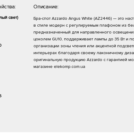
йства:
Описание:
лый свет)
Бра-спот Azzardo Angus White (AZ2446) — это на
в стиле модерн с регулируемым плафоном из бе
предназначенный для направленного освещени
цоколем GU10, поддерживает лампы до 35 Вт и п
0
организации зоны чтения или акцентной подсве
интерьерах благодаря своему лаконичному диза
оригинальную продукцию Azzardo с гарантией мо
магазине elekomp.com.ua
6