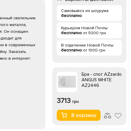
Самовывоз из шоурума
бесплатно
стенный светильник
лого металла,
Курьером Новой Почты
я. Он оснащен
бесплатно
от 5000 грн
одходит для
тки в современных
В отделение Новой Почты
бесплатно
от 1000 грн
йну. Заказать
жно в интернет-
Бра - спот AZzardo
ANGUS WHITE
AZ2446
3713
грн
В корзину