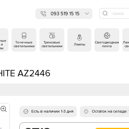
093 519 15 15
ьные
Точечные
Трековые
Светодиодная
Ла
 и
Лампы
светильники
светильники
лента
св
ры
HITE AZ2446
Есть в наличии 1-3 дня
Остаток на складе: 