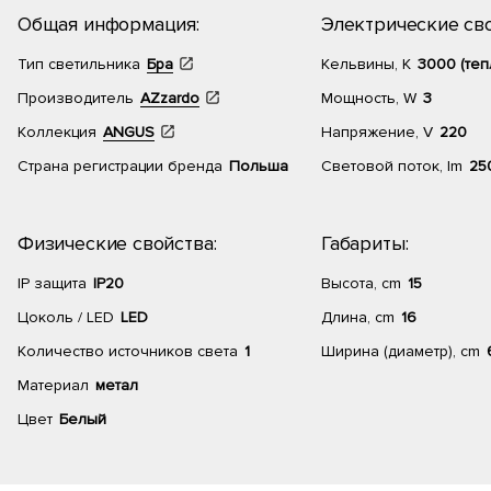
Общая информация:
Электрические сво
Тип светильника
Бра
Кельвины, К
3000 (теп
Производитель
AZzardo
Мощность, W
3
Коллекция
ANGUS
Напряжение, V
220
Страна регистрации бренда
Польша
Световой поток, lm
25
Физические свойства:
Габариты:
IP защита
IP20
Высота, cm
15
Цоколь / LED
LED
Длина, cm
16
Количество источников света
1
Ширина (диаметр), cm
Материал
метал
Цвет
Белый