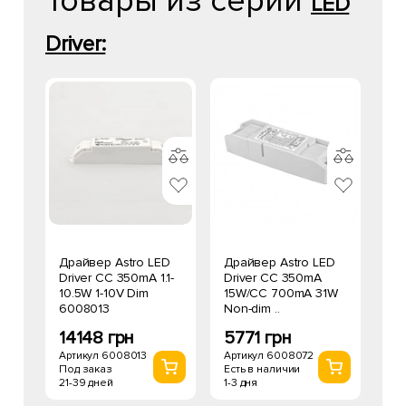
Товары из серии
LED
Driver:
Драйвер Astro LED
Драйвер Astro LED
Driver CC 350mA 1.1-
Driver CC 350mA
10.5W 1-10V Dim
15W/CC 700mA 31W
6008013
Non-dim ..
14148 грн
5771 грн
Артикул 6008013
Артикул 6008072
Под заказ
Есть в наличии
21-39 дней
1-3 дня