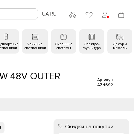
UA
RU
ндшафтные
Уличные
Охранные
Электро-
Декор и
етильники
светильники
системы
фурнитура
мебель
0W 48V OUTER
Артикул
AZ4692
Скидки на покупки:
1