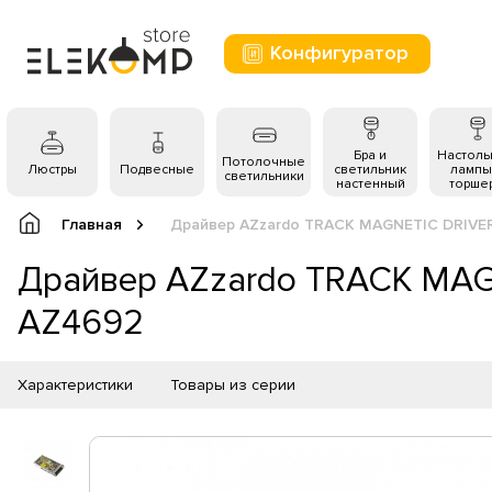
Конфигуратор
Бра и
Настол
Потолочные
Люстры
Подвесные
светильник
лампы
светильники
настенный
торше
Главная
Драйвер AZzardo TRACK MAGNETIC DRIV
Драйвер AZzardo TRACK MA
AZ4692
Характеристики
Товары из серии