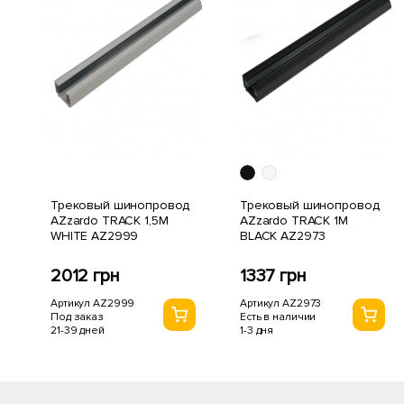
Трековый шинопровод
Трековый шинопровод
AZzardo TRACK 1,5M
AZzardo TRACK 1M
WHITE AZ2999
BLACK AZ2973
2012 грн
1337 грн
Артикул AZ2999
Артикул AZ2973
Под заказ
Есть в наличии
21-39 дней
1-3 дня