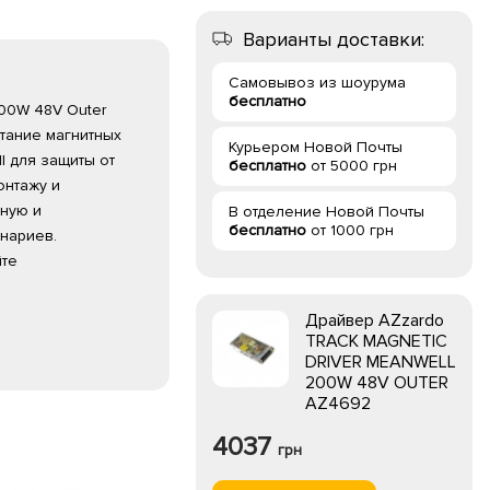
Варианты доставки:
Самовывоз из шоурума
бесплатно
200W 48V Outer
тание магнитных
Курьером Новой Почты
l для защиты от
бесплатно
от 5000 грн
онтажу и
чную и
В отделение Новой Почты
бесплатно
от 1000 грн
нариев.
йте
Драйвер AZzardo
TRACK MAGNETIC
DRIVER MEANWELL
200W 48V OUTER
AZ4692
4037
грн