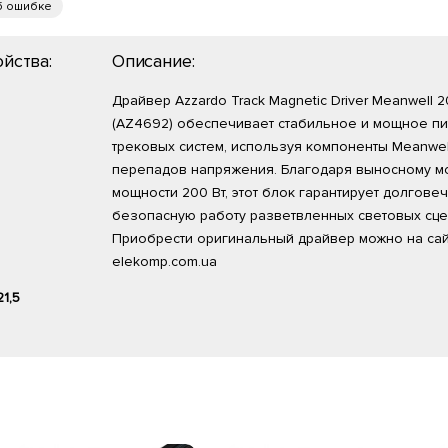
б ошибке
йства:
Описание:
Драйвер Azzardo Track Magnetic Driver Meanwell 
(AZ4692) обеспечивает стабильное и мощное пи
трековых систем, используя компоненты Meanwel
перепадов напряжения. Благодаря выносному м
мощности 200 Вт, этот блок гарантирует долгове
безопасную работу разветвленных световых сце
Приобрести оригинальный драйвер можно на са
elekomp.com.ua
21,5