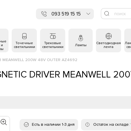
093 519 15 15
ьные
Точечные
Трековые
Светодиодная
Ла
 и
Лампы
светильники
светильники
лента
св
ры
ER MEANWELL 200W 48V OUTER AZ4692
GNETIC DRIVER MEANWELL 20
Есть в наличии 1-3 дня
Остаток на складе: 