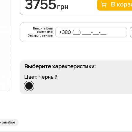
3755
В корз
грн
Введите Ваш
номер для
быстрого заказа
Выберите характеристики:
Цвет:
Черный
б ошибке