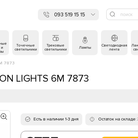
093 519 15 15
ьные
Точечные
Трековые
Светодиодная
Ла
 и
Лампы
светильники
светильники
лента
св
ры
M 7873
OON LIGHTS 6M 7873
Есть в наличии 1-3 дня
Остаток на складе: