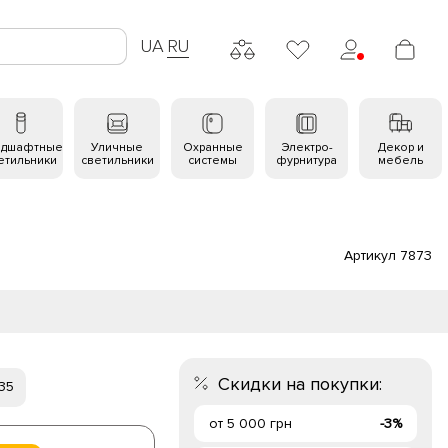
UA
RU
ндшафтные
Уличные
Охранные
Электро-
Декор и
етильники
светильники
системы
фурнитура
мебель
Артикул 7873
Скидки на покупки:
 35
от 5 000 грн
-3%