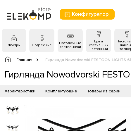
Конфигуратор
Бра и
Настол
Потолочные
Люстры
Подвесные
светильник
лампы
светильники
настенный
торше
Главная
Гирлянда Nowodvorski FESTOON LIGHTS 6
Гирлянда Nowodvorski FEST
Характеристики
Комплектующие
Товары из серии