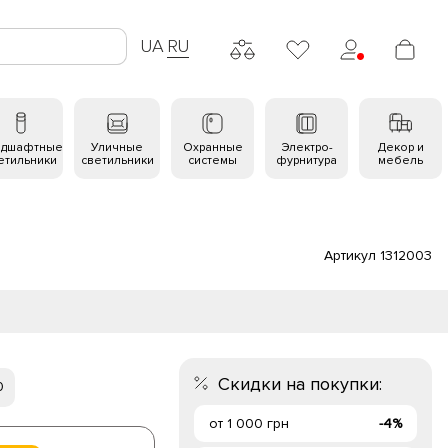
UA
RU
ндшафтные
Уличные
Охранные
Электро-
Декор и
етильники
светильники
системы
фурнитура
мебель
Артикул 1312003
Скидки на покупки:
0
от 1 000 грн
-4%