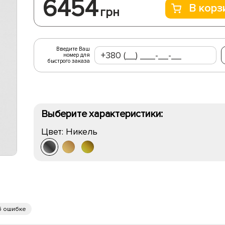
6454
В корз
грн
Введите Ваш
номер для
быстрого заказа
Выберите характеристики:
Цвет:
Никель
б ошибке