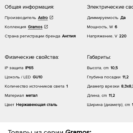
Общая информация:
Электрические сво
Производитель
Astro
Диммируемость
Да
Коллекция
Gramos
Мощность, W
6
Страна регистрации бренда
Англия
Напряжение, V
220
Физические свойства:
Габариты:
IP защита
IP65
Высота, cm
10,5
Цоколь / LED
GU10
Глубина посадки
11,2
Количество источников света
1
Диаметр врезки
8,3х8
Материал
метал
Длина, cm
11,2
Цвет
Нержавеющая сталь
Ширина (диаметр), cm
Товары из серии
Gramos: