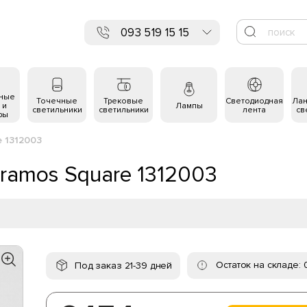
093 519 15 15
ьные
Точечные
Трековые
Светодиодная
Ла
 и
Лампы
светильники
светильники
лента
св
ры
e 1312003
Gramos Square 1312003
Остаток на складе: 
Под заказ 21-39 дней