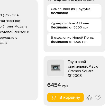
Самовывоз из шоурума
бесплатно
 (IP65, 304
агая прочное
Курьером Новой Почты
о 2 тонн. Модель
бесплатно
от 5000 грн
 сотовой линзой и
формацию о
В отделение Новой Почты
бесплатно
от 1000 грн
m.ua.
Грунтовой
светильник Astro
Gramos Square
1312003
6454
грн
В корзину