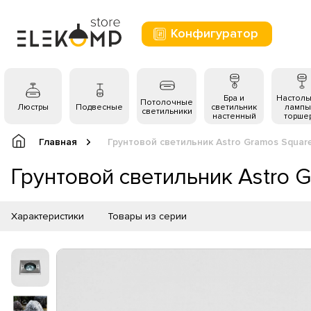
Конфигуратор
Бра и
Настол
Потолочные
Люстры
Подвесные
светильник
лампы
светильники
настенный
торше
Главная
Грунтовой светильник Astro Gramos Squar
Грунтовой светильник Astro 
Характеристики
Товары из серии