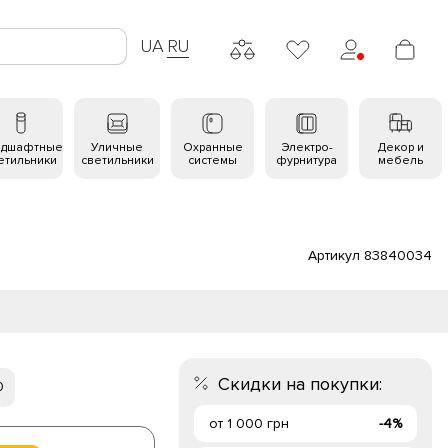
UA
RU
ндшафтные
Уличные
Охранные
Электро-
Декор и
етильники
светильники
системы
фурнитура
мебель
Артикул 83840034
Скидки на покупки:
0
от 1 000 грн
-4%