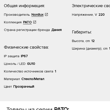
Общая информация:
Электрические сво
Производитель
Nordlux
Напряжение, V
220
Коллекция
PATO
Страна регистрации бренда
Дания
Габариты:
Высота, cm
12
Физические свойства:
Ширина (диаметр), cm
IP защита
IP67
Цоколь / LED
GU10
Количество источников света
1
Материал
Стекло/Метал
Цвет
Прозрачный
Товары из серии
PATO: