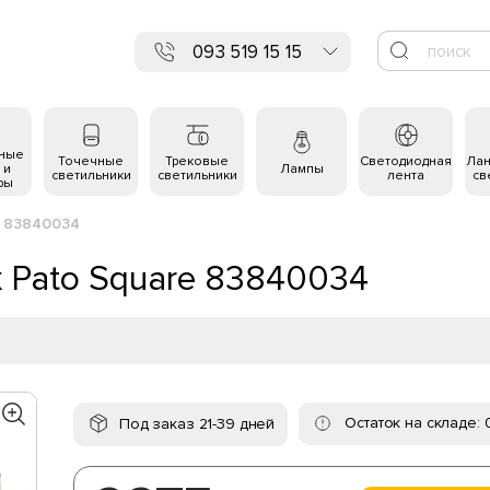
093 519 15 15
ьные
Точечные
Трековые
Светодиодная
Ла
 и
Лампы
светильники
светильники
лента
св
ры
e 83840034
x Pato Square 83840034
Остаток на складе: 
Под заказ 21-39 дней