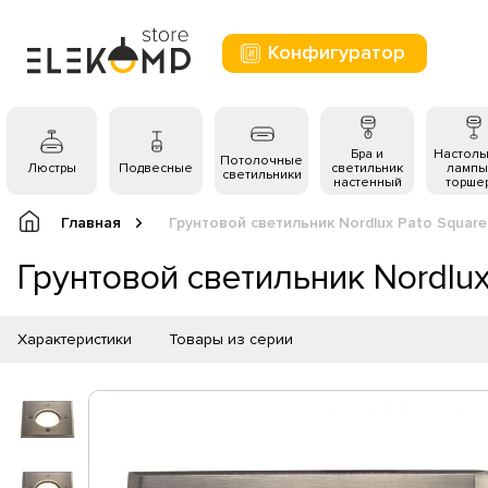
Конфигуратор
Бра и
Настол
Потолочные
Люстры
Подвесные
светильник
лампы
светильники
настенный
торше
Главная
Грунтовой светильник Nordlux Pato Squar
Грунтовой светильник Nordlu
Характеристики
Товары из серии