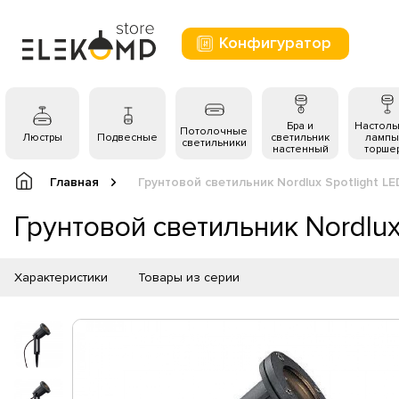
Конфигуратор
Бра и
Настол
Потолочные
Люстры
Подвесные
светильник
лампы
светильники
настенный
торше
Главная
Грунтовой светильник Nordlux Spotlight L
Грунтовой светильник Nordlu
Характеристики
Товары из серии