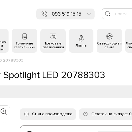
093 519 15 15
ьные
Точечные
Трековые
Светодиодная
Ла
 и
Лампы
светильники
светильники
лента
св
ры
ED 20788303
x Spotlight LED 20788303
Снят с производства
Остаток на складе: 0