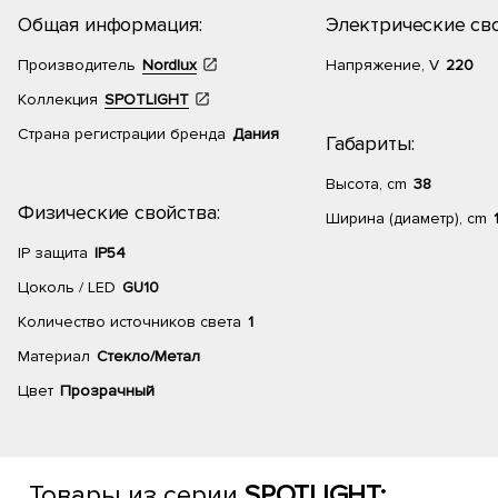
Общая информация:
Электрические сво
Производитель
Nordlux
Напряжение, V
220
Коллекция
SPOTLIGHT
Страна регистрации бренда
Дания
Габариты:
Высота, cm
38
Физические свойства:
Ширина (диаметр), cm
IP защита
IP54
Цоколь / LED
GU10
Количество источников света
1
Материал
Стекло/Метал
Цвет
Прозрачный
Товары из серии
SPOTLIGHT: