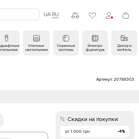
UA
RU
ндшафтные
Уличные
Охранные
Электро-
Декор и
етильники
светильники
системы
фурнитура
мебель
Артикул 20788303
Скидки на покупки:
от 1 000 грн
-4%