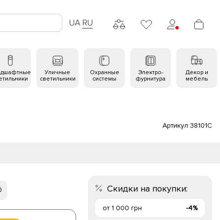
UA
RU
ндшафтные
Уличные
Охранные
Электро-
Декор и
етильники
светильники
системы
фурнитура
мебель
Артикул 38101C
Скидки на покупки:
0
от 1 000 грн
-4%