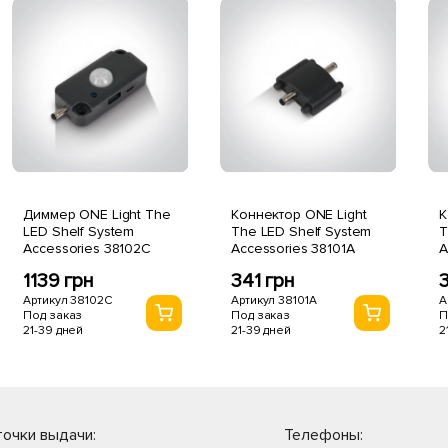
Диммер ONE Light The
Коннектор ONE Light
К
LED Shelf System
The LED Shelf System
T
Accessories 38102C
Accessories 38101A
A
1139 грн
341 грн
3
Артикул 38102C
Артикул 38101A
А
Под заказ
Под заказ
П
21-39 дней
21-39 дней
2
очки выдачи:
Телефоны: