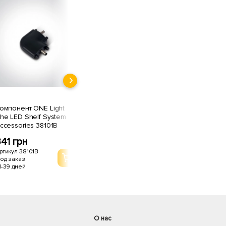
омпонент ONE Light
Коннектор ONE Light
he LED Shelf System
The LED Shelf System
ccessories 38101B
Accessories 38101D
41 грн
608 грн
ртикул 38101B
Артикул 38101D
од заказ
Под заказ
1-39 дней
21-39 дней
О нас