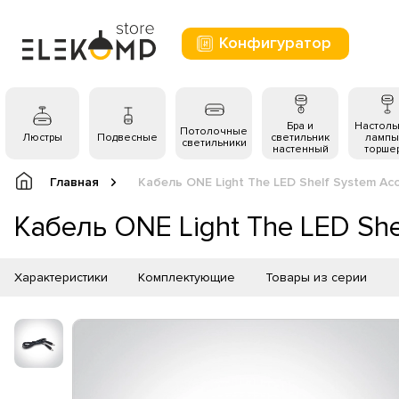
Конфигуратор
Бра и
Настол
Потолочные
Люстры
Подвесные
светильник
лампы
светильники
настенный
торше
Главная
Кабель ONE Light The LED Shelf System Acc
Кабель ONE Light The LED She
Характеристики
Комплектующие
Товары из серии