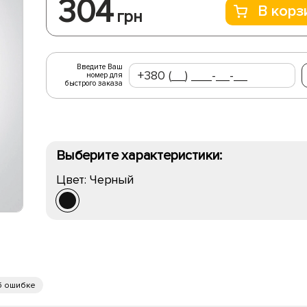
304
В корз
грн
Введите Ваш
номер для
быстрого заказа
Выберите характеристики:
Цвет:
Черный
б ошибке