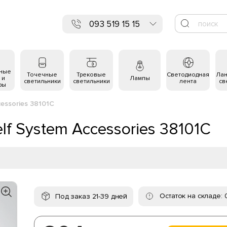
093 519 15 15
ьные
Точечные
Трековые
Светодиодная
Ла
 и
Лампы
светильники
светильники
лента
св
ры
essories 38101C
lf System Accessories 38101C
Остаток на складе: 
Под заказ 21-39 дней