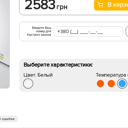
2583
В корз
грн
Введите Ваш
номер для
быстрого заказа
Выберите характеристики:
Цвет:
Белый
Температура 
б ошибке