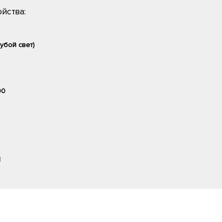
йства:
убой свет)
00
1