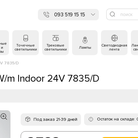
093 519 15 15
ьные
Точечные
Трековые
Светодиодная
Ла
 и
Лампы
светильники
светильники
лента
св
ры
4V 7835/D
W/m Indoor 24V 7835/D
Остаток на складе: 
Под заказ 21-39 дней