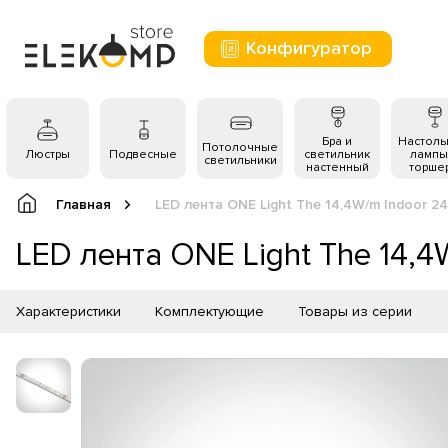
Конфигуратор
Бра и
Настол
Потолочные
Люстры
Подвесные
светильник
лампы
светильники
настенный
торше
Главная
LED лента ONE Light The 14,4W/m Indoor 2
LED лента ONE Light The 14,4
Характеристики
Комплектующие
Товары из серии