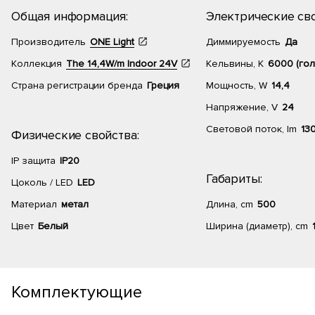
Общая информация:
Электрические сво
Производитель
ONE Light
Диммируемость
Да
Коллекция
The 14,4W/m Indoor 24V
Кельвины, К
6000 (гол
Страна регистрации бренда
Греция
Мощность, W
14,4
Напряжение, V
24
Световой поток, lm
13
Физические свойства:
IP защита
IP20
Габариты:
Цоколь / LED
LED
Материал
метал
Длина, cm
500
Цвет
Белый
Ширина (диаметр), cm
Комплектующие