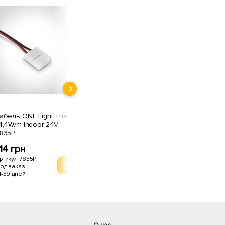
абель ONE Light The
Коннектор ONE Light
4,4W/m Indoor 24V
The 14,4W/m Indoor 24V
835P
7837
14 грн
91 грн
ртикул 7835P
Артикул 7837
од заказ
Под заказ
1-39 дней
21-39 дней