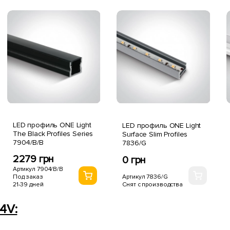
LED профиль ONE Light
LED профиль ONE Light
The Black Profiles Series
Surface Slim Profiles
7904/B/B
7836/G
2279 грн
0 грн
Артикул 7904/B/B
Артикул 7836/G
Под заказ
Снят с производства
21-39 дней
4V: