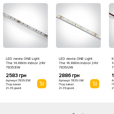
LED лента ONE Light
LED лента ONE Light
К
The 14,4W/m Indoor 24V
The 14,4W/m Indoor 24V
1
7835/EW
7835/UW
7
2583 грн
2886 грн
1
Артикул 7835/EW
Артикул 7835/UW
А
Под заказ
Под заказ
П
21-39 дней
21-39 дней
2