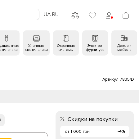
UA
RU
ндшафтные
Уличные
Охранные
Электро-
Декор и
етильники
светильники
системы
фурнитура
мебель
Артикул 7835/D
Скидки на покупки:
0
от 1 000 грн
-4%