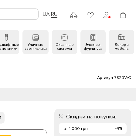
UA
RU
ндшафтные
Уличные
Охранные
Электро-
Декор и
етильники
светильники
системы
фурнитура
мебель
Артикул 7820V/C
Скидки на покупки:
0
от 1 000 грн
-4%