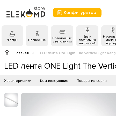
Конфигуратор
Бра и
Настол
Потолочные
Люстры
Подвесные
светильник
лампы
светильники
настенный
торше
Главная
LED лента ONE Light The Vertical Light Ra
LED лента ONE Light The Vert
Характеристики
Комплектующие
Товары из серии