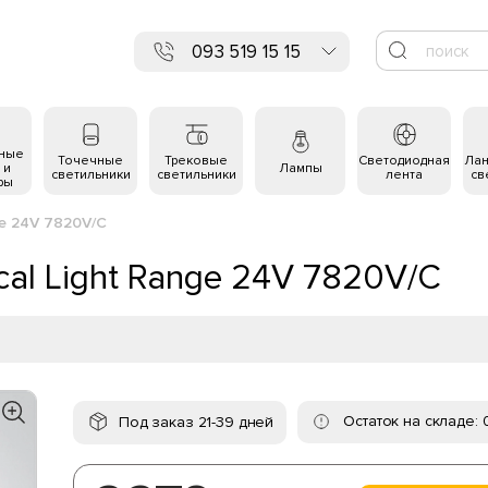
093 519 15 15
ьные
Точечные
Трековые
Светодиодная
Ла
 и
Лампы
светильники
светильники
лента
св
ры
nge 24V 7820V/C
ical Light Range 24V 7820V/C
Остаток на складе: 
Под заказ 21-39 дней