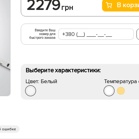
2279
В корз
грн
Введите Ваш
номер для
быстрого заказа
Выберите характеристики:
Цвет:
Белый
Температура 
б ошибке