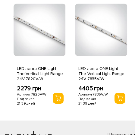
LED лента ONE Light
LED лента ONE Light
The Vertical Light Range
The Vertical Light Range
24V 7820V/W
24V 7835V/W
2279 грн
4405 грн
Артикул 7820V/W
Артикул 7835V/W
Под заказ
Под заказ
21-39 дней
21-39 дней
Шоурумы и т