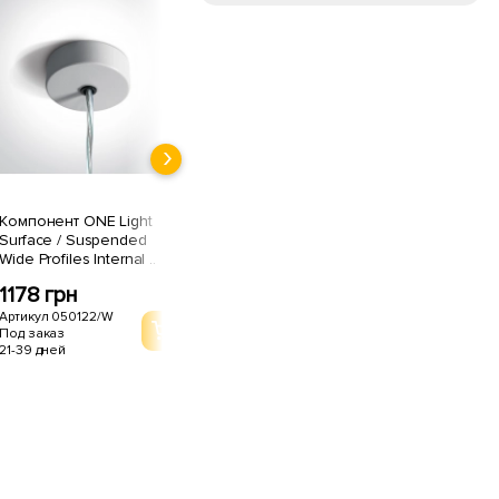
Компонент ONE Light
Компонент ONE Light
Ком
Surface / Suspended
Surface / Suspended
Sur
Wide Profiles Internal ..
Wide Profiles Internal ..
Wide
1178 грн
1178 грн
11
Артикул 050122/W
Артикул 050122/B
Арт
Под заказ
Под заказ
Под
21-39 дней
21-39 дней
21-3