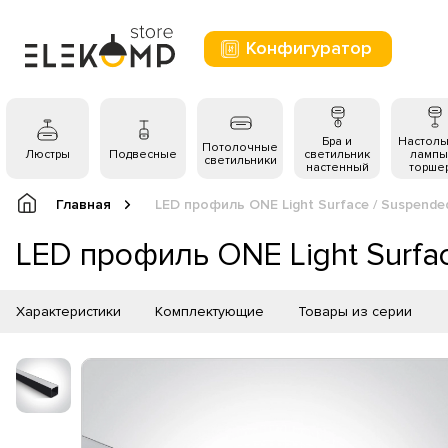
Конфигуратор
Бра и
Настол
Потолочные
Люстры
Подвесные
светильник
лампы
светильники
настенный
торше
Главная
LED профиль ONE Light Surface / Suspended 
LED профиль ONE Light Surface
Характеристики
Комплектующие
Товары из серии