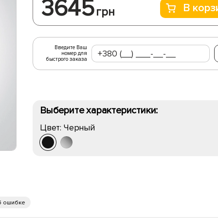
3645
В корз
грн
Введите Ваш
номер для
быстрого заказа
Выберите характеристики:
Цвет:
Черный
б ошибке