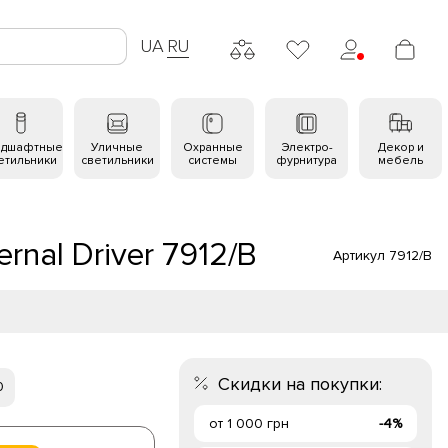
UA
RU
ндшафтные
Уличные
Охранные
Электро-
Декор и
етильники
светильники
системы
фурнитура
мебель
rnal Driver 7912/B
Артикул 7912/B
Скидки на покупки:
0
от 1 000 грн
-4%