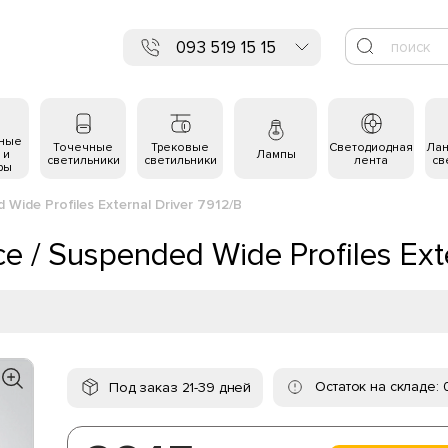
093 519 15 15
ьные
Точечные
Трековые
Светодиодная
Ла
 и
Лампы
светильники
светильники
лента
св
ры
Wide Profiles External Driver 7912/B
 / Suspended Wide Profiles Exte
Остаток на складе: 
Под заказ 21-39 дней