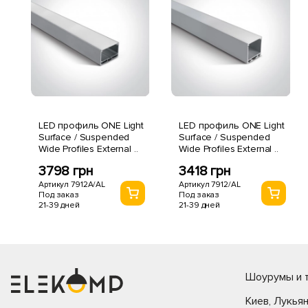
LED профиль ONE Light
LED профиль ONE Light
Surface / Suspended
Surface / Suspended
Wide Profiles External ..
Wide Profiles External ..
3798 грн
3418 грн
Артикул 7912A/AL
Артикул 7912/AL
Под заказ
Под заказ
21-39 дней
21-39 дней
Шоурумы и т
Киев, Лукьян