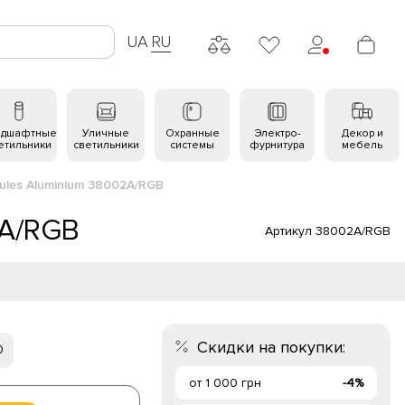
UA
RU
ндшафтные
Уличные
Охранные
Электро-
Декор и
етильники
светильники
системы
фурнитура
мебель
ules Aluminium 38002A/RGB
2A/RGB
Артикул 38002A/RGB
Скидки на покупки:
0
от 1 000 грн
-4%