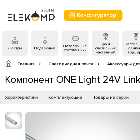
Конфигуратор
Бра и
Настол
Потолочные
Люстры
Подвесные
светильник
лампы
светильники
настенный
торше
Главная
Светодиодная лента
Аксессуары дл
Компонент ONE Light 24V Lin
Характеристики
Комплектующие
Товары из серии