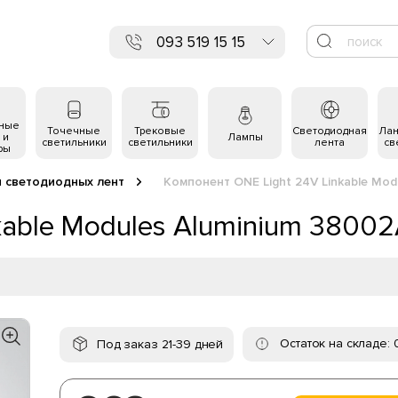
093 519 15 15
ьные
Точечные
Трековые
Светодиодная
Ла
 и
Лампы
светильники
светильники
лента
св
ры
я светодиодных лент
Компонент ONE Light 24V Linkable Mod
kable Modules Aluminium 3800
Остаток на складе: 
Под заказ 21-39 дней