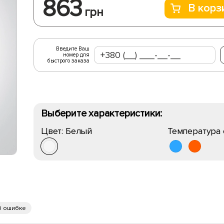
863
В корз
грн
Введите Ваш
номер для
быстрого заказа
Выберите характеристики:
Цвет:
Белый
Температура 
б ошибке