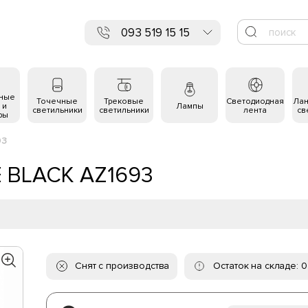
093 519 15 15
ьные
Точечные
Трековые
Светодиодная
Ла
 и
Лампы
светильники
светильники
лента
св
ры
93
E BLACK AZ1693
Снят с производства
Остаток на складе: 0