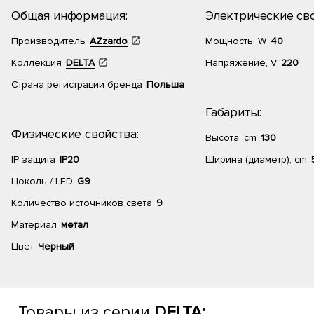
Общая информация:
Электрические сво
Производитель
AZzardo
Мощность, W
40
Коллекция
DELTA
Напряжение, V
220
Страна регистрации бренда
Польша
Габариты:
Физические свойства:
Высота, cm
130
IP защита
IP20
Ширина (диаметр), cm
Цоколь / LED
G9
Количество источников света
9
Материал
метал
Цвет
Черный
Товары из серии
DELTA: