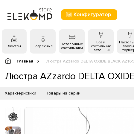
Конфигуратор
Бра и
Настол
Потолочные
Люстры
Подвесные
светильник
лампы
светильники
настенный
торше
Главная
Люстра AZzardo DELTA OXIDE BLACK AZ16
Люстра AZzardo DELTA OXID
Характеристики
Товары из серии