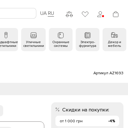
UA
RU
ндшафтные
Уличные
Охранные
Электро-
Декор и
етильники
светильники
системы
фурнитура
мебель
Артикул AZ1693
Скидки на покупки:
от 1 000 грн
-4%