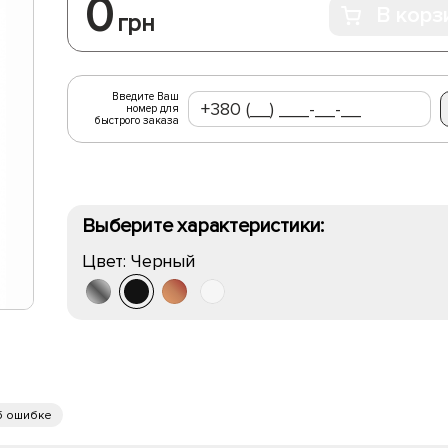
0
В корз
грн
Введите Ваш
номер для
быстрого заказа
Выберите характеристики:
Цвет:
Черный
б ошибке