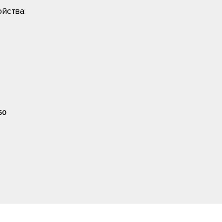
йства:
50