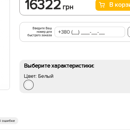
16322
В корз
грн
Введите Ваш
номер для
быстрого заказа
Выберите характеристики:
Цвет:
Белый
б ошибке