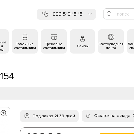
093 519 15 15
ьные
Точечные
Трековые
Светодиодная
Ла
 и
Лампы
светильники
светильники
лента
св
ры
154
Остаток на складе: 
Под заказ 21-39 дней