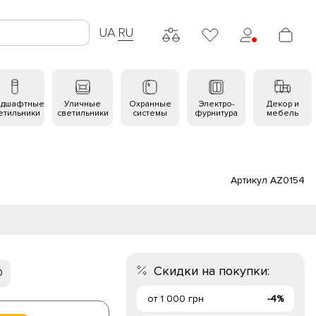
UA
RU
ндшафтные
Уличные
Охранные
Электро-
Декор и
етильники
светильники
системы
фурнитура
мебель
Артикул AZ0154
Скидки на покупки:
0
от 1 000 грн
-4%