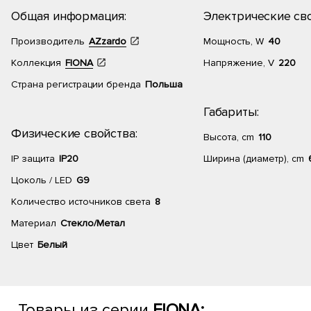
Общая информация:
Электрические сво
Производитель
AZzardo
Мощность, W
40
Коллекция
FIONA
Напряжение, V
220
Страна регистрации бренда
Польша
Габариты:
Физические свойства:
Высота, cm
110
IP защита
IP20
Ширина (диаметр), cm
Цоколь / LED
G9
Количество источников света
8
Материал
Стекло/Метал
Цвет
Белый
Товары из серии
FIONA: