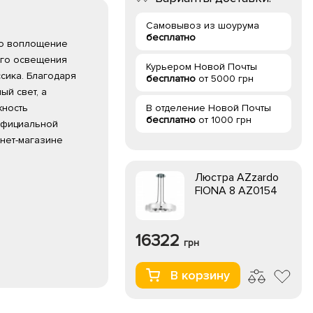
Самовывоз из шоурума
бесплатно
это воплощение
ого освещения
Курьером Новой Почты
ссика. Благодаря
бесплатно
от 5000 грн
й свет, а
жность
В отделение Новой Почты
бесплатно
от 1000 грн
 официальной
рнет-магазине
Люстра AZzardo
FIONA 8 AZ0154
16322
грн
В корзину