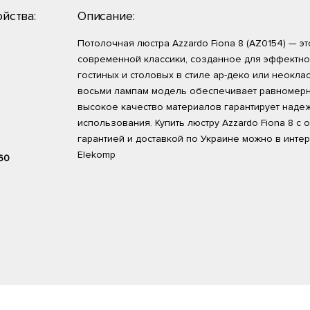
йства:
Описание:
Потолочная люстра Azzardo Fiona 8 (AZ0154) — 
современной классики, созданное для эффектн
гостиных и столовых в стиле ар-деко или неокла
восьми лампам модель обеспечивает равномерны
высокое качество материалов гарантирует наде
использования. Купить люстру Azzardo Fiona 8 с
гарантией и доставкой по Украине можно в инте
Elekomp
60