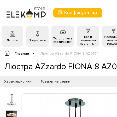
Конфигуратор
Бра и
Настол
Потолочные
Люстры
Подвесные
светильник
лампы
светильники
настенный
торше
Главная
Люстра AZzardo FIONA 8 AZ0154
Люстра AZzardo FIONA 8 AZ0
Характеристики
Товары из серии