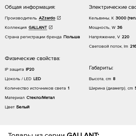
Общая информация:
Электрические сво
Производитель
AZzardo
Кельвины, К
3000 (теп
Коллекция
GALLANT
Мощность, W
36
Страна регистрации бренда
Польша
Напряжение, V
220
Световой поток, lm
21
Физические свойства:
Габариты:
IP защита
IP20
Цоколь / LED
LED
Высота, cm
8
Количество источников света
1
Ширина (диаметр), cm
Материал
Стекло/Метал
Цвет
Белый
Товары из серии
GALLANT: