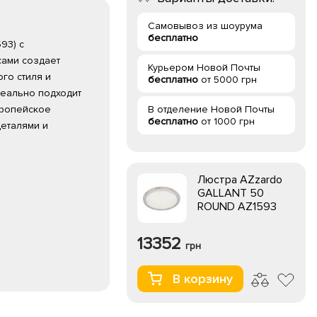
Самовывоз из шоурума
бесплатно
93) с
сами создает
Курьером Новой Почты
го стиля и
бесплатно
от 5000 грн
деально подходит
вропейское
В отделение Новой Почты
бесплатно
от 1000 грн
деталями и
Люстра AZzardo
GALLANT 50
ROUND AZ1593
13352
грн
В корзину