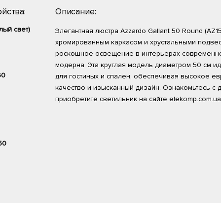
йства:
Описание:
лый свет)
Элегантная люстра Azzardo Gallant 50 Round (AZ15
хромированным каркасом и хрустальными подве
роскошное освещение в интерьерах современно
модерна. Эта круглая модель диаметром 50 см и
60
для гостиных и спален, обеспечивая высокое е
качество и изысканный дизайн. Ознакомьтесь с 
приобретите светильник на сайте elekomp.com.ua
50