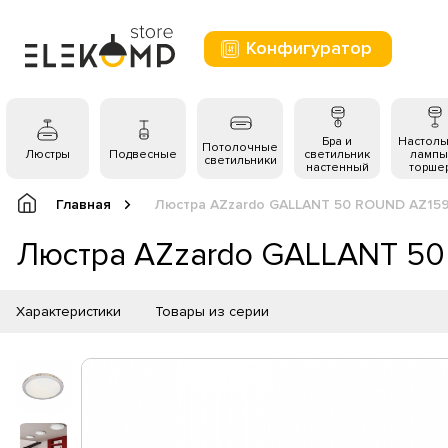
Конфигуратор
Бра и
Настол
Потолочные
Люстры
Подвесные
светильник
лампы
светильники
настенный
торше
Главная
Люстра AZzardo GALLANT 50 ROUND AZ15
Люстра AZzardo GALLANT 5
Характеристики
Товары из серии