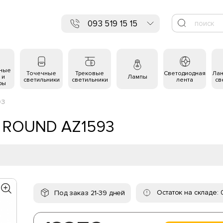
093 519 15 15
ьные
Точечные
Трековые
Светодиодная
Ла
 и
Лампы
светильники
светильники
лента
св
ры
93
0 ROUND AZ1593
Остаток на складе: 
Под заказ 21-39 дней