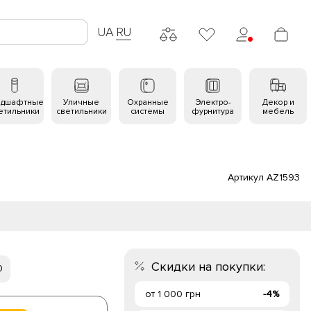
UA
RU
ндшафтные
Уличные
Охранные
Электро-
Декор и
етильники
светильники
системы
фурнитура
мебель
Артикул AZ1593
Скидки на покупки:
0
от 1 000 грн
-4%