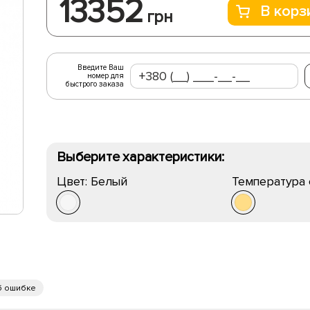
13352
В корз
грн
Введите Ваш
номер для
быстрого заказа
Выберите характеристики:
Цвет:
Белый
Температура 
б ошибке