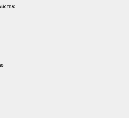
йства:
55