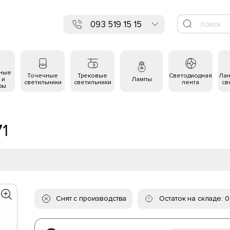
093 519 15 15
ьные
Точечные
Трековые
Светодиодная
Ла
 и
Лампы
светильники
светильники
лента
св
ры
1
Снят с производства
Остаток на складе: 0