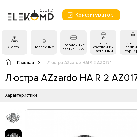
Конфигуратор
Бра и
Настол
Потолочные
Люстры
Подвесные
светильник
лампы
светильники
настенный
торше
Главная
Люстра AZzardo HAIR 2 AZ0171
Люстра AZzardo HAIR 2 AZ017
Характеристики