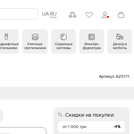
UA
RU
ндшафтные
Уличные
Охранные
Электро-
Декор и
етильники
светильники
системы
фурнитура
мебель
Артикул AZ0171
Скидки на покупки:
от 1 000 грн
-4%