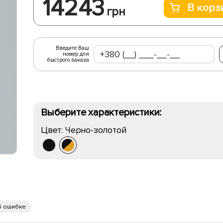
14243
В корз
грн
Введите Ваш
номер для
быстрого заказа
Выберите характеристики:
Цвет:
Черно-золотой
б ошибке