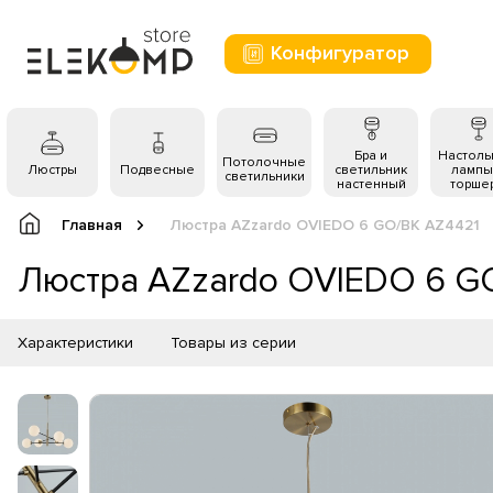
Конфигуратор
Бра и
Настол
Потолочные
Люстры
Подвесные
светильник
лампы
светильники
настенный
торше
Главная
Люстра AZzardo OVIEDO 6 GO/BK AZ4421
Люстра AZzardo OVIEDO 6 G
Характеристики
Товары из серии