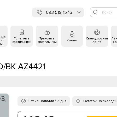
093 519 15 15
ьные
Точечные
Трековые
Светодиодная
Ла
 и
Лампы
светильники
светильники
лента
св
ры
O/BK AZ4421
Есть в наличии 1-3 дня
Остаток на складе: 