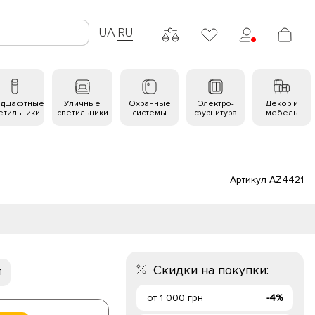
UA
RU
ндшафтные
Уличные
Охранные
Электро-
Декор и
етильники
светильники
системы
фурнитура
мебель
Артикул AZ4421
Скидки на покупки:
1
от 1 000 грн
-4%