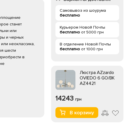
Самовывоз из шоурума
бесплатно
воплощение
орое станет
Курьером Новой Почты
льни или
бесплатно
от 5000 грн
ры и черных
 или неоклассика,
В отделение Новой Почты
бесплатно
от 1000 грн
ря шести
приобрести в
ине
Люстра AZzardo
OVIEDO 6 GO/BK
AZ4421
14243
грн
В корзину