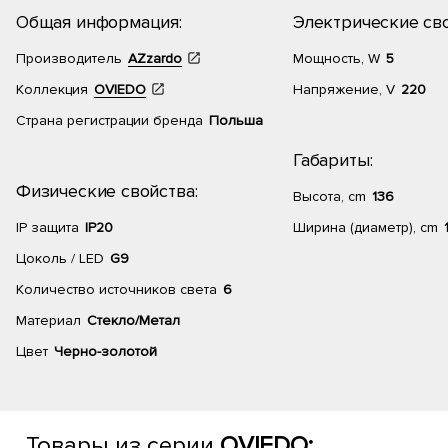
Общая информация:
Электрические сво
Производитель
AZzardo
Мощность, W
5
Коллекция
OVIEDO
Напряжение, V
220
Страна регистрации бренда
Польша
Габариты:
Физические свойства:
Высота, cm
136
IP защита
IP20
Ширина (диаметр), cm
Цоколь / LED
G9
Количество источников света
6
Материал
Стекло/Метал
Цвет
Черно-золотой
Товары из серии
OVIEDO: