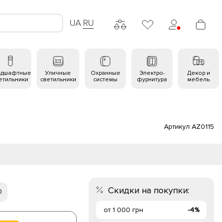
UA
RU
ндшафтные
Уличные
Охранные
Электро-
Декор и
етильники
светильники
системы
фурнитура
мебель
Артикул AZ0115
Скидки на покупки:
0
от 1 000 грн
-4%