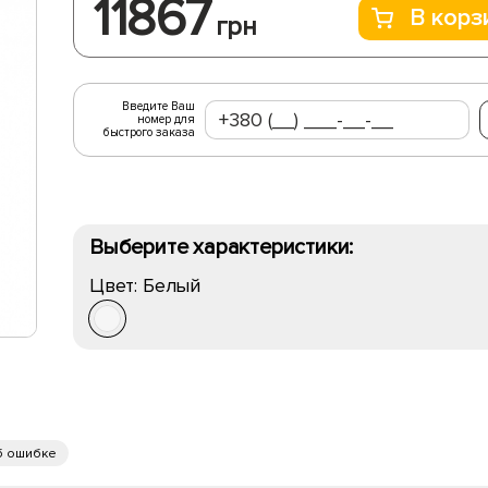
11867
В корз
грн
Введите Ваш
номер для
быстрого заказа
Выберите характеристики:
Цвет:
Белый
б ошибке