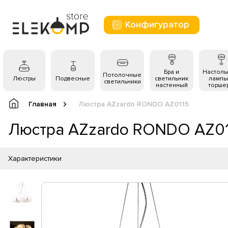
Конфигуратор
Бра и
Настол
Потолочные
Люстры
Подвесные
светильник
лампы
светильники
настенный
торше
Главная
Люстра AZzardo RONDO AZ0115
Люстра AZzardo RONDO AZ0
Характеристики