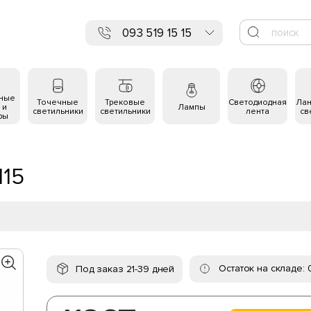
093 519 15 15
ьные
Точечные
Трековые
Светодиодная
Ла
 и
Лампы
светильники
светильники
лента
св
ры
115
Остаток на складе: 
Под заказ 21-39 дней