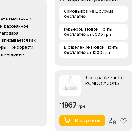
Самовывоз из шоурума
бесплатно
ает изысканный
е, рассеянное
Курьером Новой Почты
Благодаря
бесплатно
от 5000 грн
 вписывается как
еры. Приобрести
В отделение Новой Почты
бесплатно
от 1000 грн
в интернет-
Люстра AZzardo
RONDO AZ0115
11867
грн
В корзину