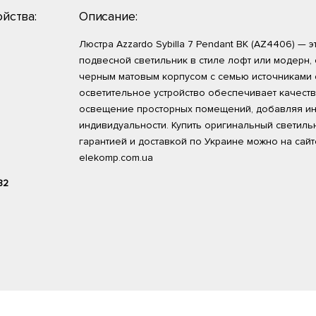
йства:
Описание:
Люстра Azzardo Sybilla 7 Pendant BK (AZ4406) —
подвесной светильник в стиле лофт или модерн,
черным матовым корпусом с семью источниками с
осветительное устройство обеспечивает качест
освещение просторных помещений, добавляя и
индивидуальности. Купить оригинальный светильн
гарантией и доставкой по Украине можно на сай
elekomp.com.ua
82