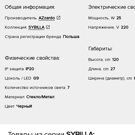
Общая информация:
Электрические сво
Производитель
AZzardo
Мощность, W
25
Коллекция
SYBILLA
Напряжение, V
220
Страна регистрации бренда
Польша
Габариты:
Физические свойства:
Высота, cm
120
IP защита
IP20
Длина, cm
27
Цоколь / LED
G9
Ширина (диаметр), cm
Количество источников света
7
Материал
Стекло/Метал
Цвет
Черный
Товары из серии
SYBILLA: