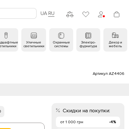
UA
RU
ндшафтные
Уличные
Охранные
Электро-
Декор и
етильники
светильники
системы
фурнитура
мебель
Артикул AZ4406
Скидки на покупки:
0
от 1 000 грн
-4%