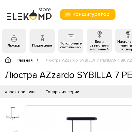
Конфигуратор
Бра и
Настол
Потолочные
Люстры
Подвесные
светильник
лампы
светильники
настенный
торше
Главная
Люстра AZzardo SYBILLA 7 PENDANT BK A
Люстра AZzardo SYBILLA 7 
Характеристики
Товары из серии