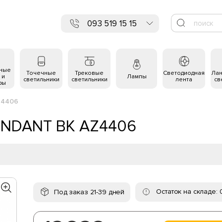
093 519 15 15
ьные
Точечные
Трековые
Светодиодная
Ла
 и
Лампы
светильники
светильники
лента
св
ры
Z4406
PENDANT BK AZ4406
Остаток на складе: 
Под заказ 21-39 дней