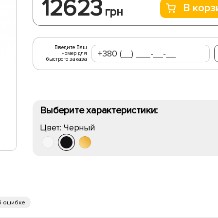
12623
В корз
грн
Введите Ваш
номер для
быстрого заказа
Выберите характеристики:
Цвет:
Черный
б ошибке