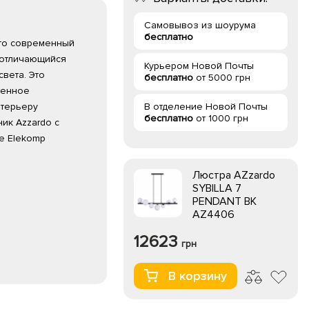
Самовывоз из шоурума
бесплатно
 это современный
 отличающийся
Курьером Новой Почты
вета. Это
бесплатно
от 5000 грн
венное
нтерьеру
В отделение Новой Почты
бесплатно
от 1000 грн
ик Azzardo с
те Elekomp
Люстра AZzardo
SYBILLA 7
PENDANT BK
AZ4406
12623
грн
В корзину