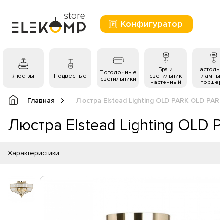
Конфигуратор
Бра и
Настол
Потолочные
Люстры
Подвесные
светильник
лампы
светильники
настенный
торше
Главная
Люстра Elstead Lighting OLD PARK OLD PAR
Люстра Elstead Lighting OLD
Характеристики