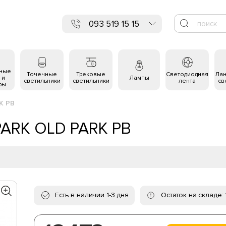
093 519 15 15
ьные
Точечные
Трековые
Светодиодная
Ла
 и
Лампы
светильники
светильники
лента
св
ры
K PB
 PARK OLD PARK PB
Есть в наличии 1-3 дня
Остаток на складе: 