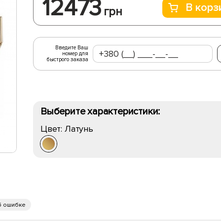
12473
В корз
грн
Введите Ваш
номер для
быстрого заказа
Выберите характеристики:
Цвет:
Латунь
б ошибке