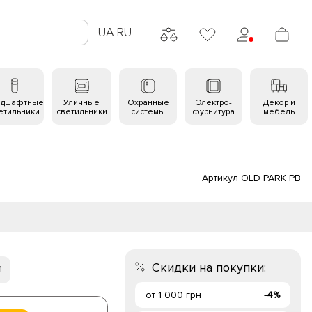
UA
RU
ндшафтные
Уличные
Охранные
Электро-
Декор и
етильники
светильники
системы
фурнитура
мебель
Артикул OLD PARK PB
Скидки на покупки:
1
от 1 000 грн
-4%