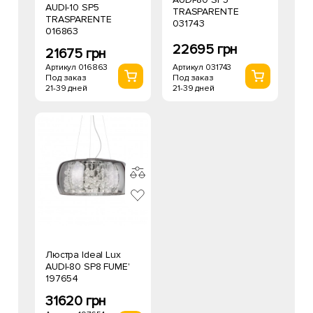
AUDI-10 SP5
TRASPARENTE
TRASPARENTE
031743
016863
22695 грн
21675 грн
Артикул 031743
Артикул 016863
Под заказ
Под заказ
21-39 дней
21-39 дней
Люстра Ideal Lux
AUDI-80 SP8 FUME'
197654
31620 грн